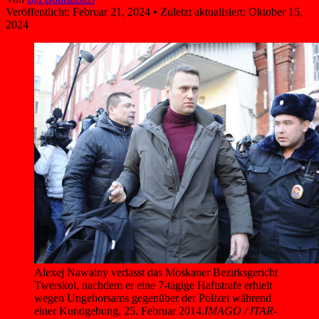
Veröffentlicht:
Februar 21, 2024
•
Zuletzt aktualisiert:
Oktober 15,
2024
Alexej Nawalny verlässt das Moskauer Bezirksgericht 
Twerskoi, nachdem er eine 7-tägige Haftstrafe erhielt 
wegen Ungehorsams gegenüber der Polizei während 
einer Kundgebung, 25. Februar 2014.
IMAGO / ITAR-