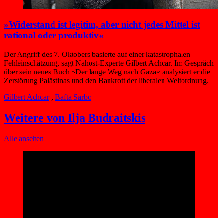
»Widerstand ist legitim, aber nicht jedes Mittel ist
rational oder produktiv«
Der Angriff des 7. Oktobers basierte auf einer katastrophalen
Fehleinschätzung, sagt Nahost-Experte Gilbert Achcar. Im Gespräch
über sein neues Buch »Der lange Weg nach Gaza« analysiert er die
Zerstörung Palästinas und den Bankrott der liberalen Weltordnung.
Gilbert Achcar
,
Bafta Sarbo
Weitere von Ilja Budraitskis
Alle ansehen