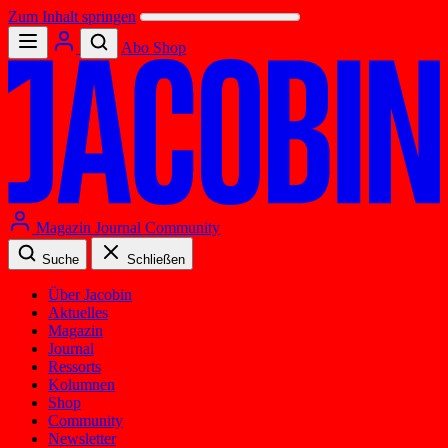
Zum Inhalt springen
Abo
Shop
Magazin
Journal
Community
Suche
Schließen
Über Jacobin
Aktuelles
Magazin
Journal
Ressorts
Kolumnen
Shop
Community
Newsletter