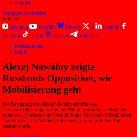
Spenden
Einloggen
Abonnieren
Folge uns
Instagram
YouTube
Bluesky
X
LinkedIn
Facebook
TikTok
Threads
Telegram
Internationales
Politik
Alexej Nawalny zeigte
Russlands Opposition, wie
Mobilisierung geht
Die Bewegung um Alexej Nawalny schaffte eine
Massenmobilisierung, wie sie bei früheren russischen Dissidenten
selten war. Er trotzte dem Versuch Putins, Russlands Öffentlichkeit
abzuwürgen – ein Akt des Widerstands, der nun mit dem Tod
bestraft wurde.
Von
Ilja Budraitskis