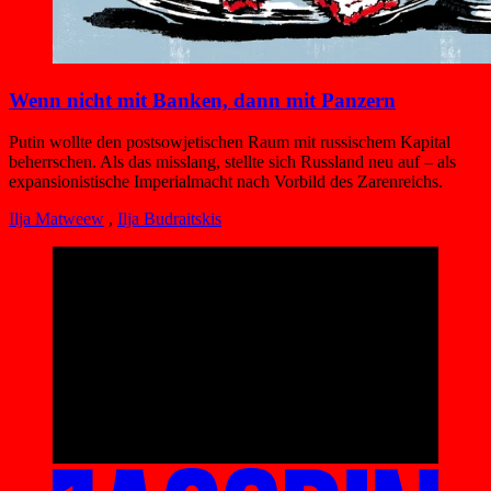
Wenn nicht mit Banken, dann mit Panzern
Putin wollte den postsowjetischen Raum mit russischem Kapital
beherrschen. Als das misslang, stellte sich Russland neu auf – als
expansionistische Imperial­macht nach Vorbild des Zaren­reichs.
Ilja Matweew
,
Ilja Budraitskis