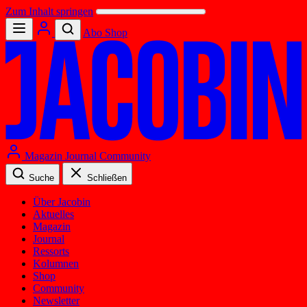
Zum Inhalt springen
Abo
Shop
Magazin
Journal
Community
Suche
Schließen
Über Jacobin
Aktuelles
Magazin
Journal
Ressorts
Kolumnen
Shop
Community
Newsletter