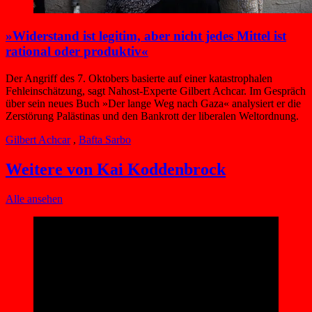
»Widerstand ist legitim, aber nicht jedes Mittel ist
rational oder produktiv«
Der Angriff des 7. Oktobers basierte auf einer katastrophalen
Fehleinschätzung, sagt Nahost-Experte Gilbert Achcar. Im Gespräch
über sein neues Buch »Der lange Weg nach Gaza« analysiert er die
Zerstörung Palästinas und den Bankrott der liberalen Weltordnung.
Gilbert Achcar
,
Bafta Sarbo
Weitere von Kai Koddenbrock
Alle ansehen