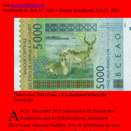
Von
Kai Koddenbrock
Veröffentlicht:
Juni 17, 2020
•
Zuletzt aktualisiert:
Juli 23, 2026
Detail einer 5000 Franc CFA-Banknote
Wikimedia
Commons.
A
m 21. Dezember 2019 verkündeten die Präsidenten
Frankreichs und der Elfenbeinküste, Emmanuel
Macron und Alassane Ouattara, dass sie gemeinsam die neue