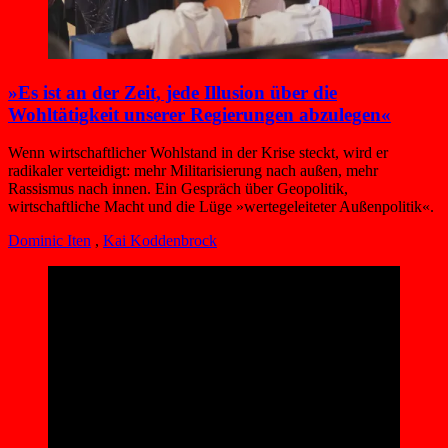
»Es ist an der Zeit, jede Illusion über die
Wohltätigkeit unserer Regierungen abzulegen«
Wenn wirtschaftlicher Wohlstand in der Krise steckt, wird er
radikaler verteidigt: mehr Militarisierung nach außen, mehr
Rassismus nach innen. Ein Gespräch über Geopolitik,
wirtschaftliche Macht und die Lüge »wertegeleiteter Außenpolitik«.
Dominic Iten
,
Kai Koddenbrock