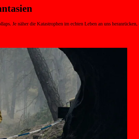
antasien
llaps. Je näher die Katastrophen im echten Leben an uns heranrücken, 