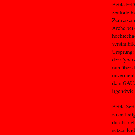
Beide Erlö
zentrale R
Zeitreisem
Arche bei 
hochtechno
versinnbil
Ursprung:
der Cyberw
nun über 
unvermeidb
dem GAU. A
irgendwie 
Beide Seri
zu entledi
durchspiel
setzen lei