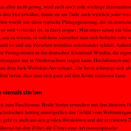
as alles nicht genug, wird auch noch jede wichtige Information
 drei Mal erwähnt, damit sie am Ende auch wirklich jeder ver
hin wurde uns diese typische Pädagogisierung, die im deutsch
Dark
o weit verbreitet ist, in
erspart: Man muss schon ein bis
 um zu wissen, in welchem Jahrzehnt man sich befindet oder w
ndt ist und aus Versehen trotzdem miteinander schläft. Auße
ie Protagonisten in der deutschen Kleinstadt Winden, die eigen
stlosigkeit nur in Niedersachsen liegen kann, Hochdeutsch und
us dem Jack-Wolfskin-Ausverkauf. Die Serie schmiegt sich al
lität heran, dass man sich ganz auf den Krimi einlassen kann.
ie niemals sterben
ck zum Faschismus. Beide Serien erwecken mit den düsteren F
cholischen Setting unweigerlich das Gefühl vom Weltuntergan
h geht es auch um den großen Breakdown und der zerrütteten Zi
Tribes
ährend bei den
die Crows eine Art osteuropäische