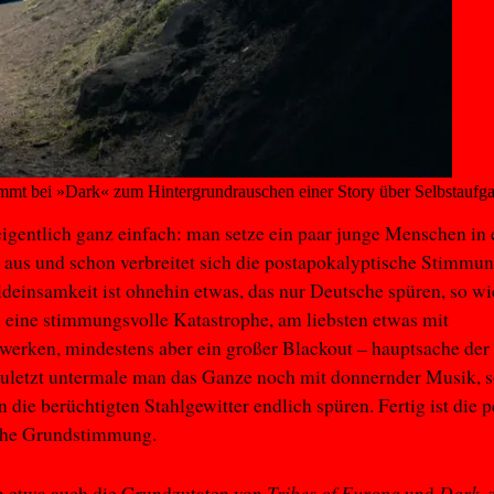
mt bei »Dark« zum Hintergrundrauschen einer Story über Selbstaufga
 eigentlich ganz einfach: man setze ein paar junge Menschen in
aus und schon verbreitet sich die postapokalyptische Stimmu
ldeinsamkeit ist ohnehin etwas, das nur Deutsche spüren, so wi
eine stimmungsvolle Katastrophe, am liebsten etwas mit
erken, mindestens aber ein großer Blackout – hauptsache der
 Zuletzt untermale man das Ganze noch mit donnernder Musik, s
 die berüchtigten Stahlgewitter endlich spüren. Fertig ist die p
sche Grundstimmung.
Tribes of Europa
Dark
n etwa auch die Grundzutaten von
und
,