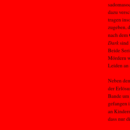
sadomasoch
dazu versc
tragen ins
zugeben, 
nach dem C
Dark
sind 
Beide Seri
Mördern we
Leiden an 
Neben dem 
der Erlösu
Bande um d
gefangen i
an Kindern
dass nur d