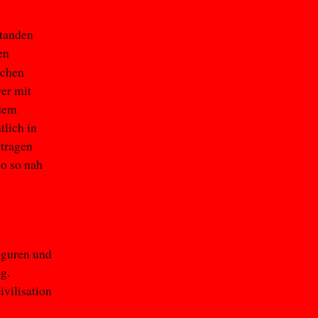
standen
en
schen
er mit
rdem
tlich in
 tragen
so so nah
iguren und
g.
vilisation