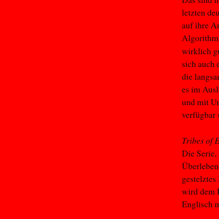
letzten de
auf ihre Ar
Algorithmu
wirklich g
sich auch 
die langsa
es im Ausl
und mit Un
verfügbar 
Tribes of 
Die Serie,
Überlebend
gestelztes
wird dem 
Englisch m