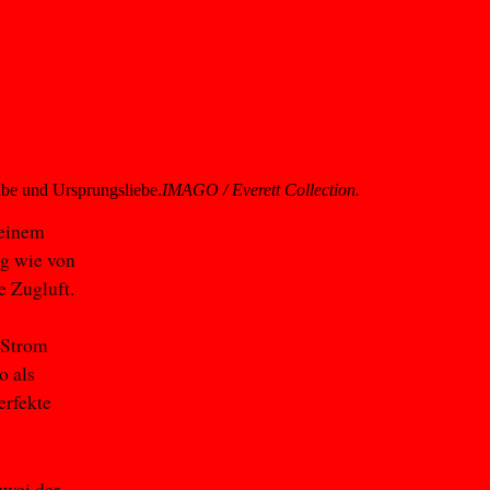
be und Ursprungsliebe.
IMAGO / Everett Collection.
 einem
ng wie von
e Zugluft.
 Strom
o als
erfekte
 zwei der