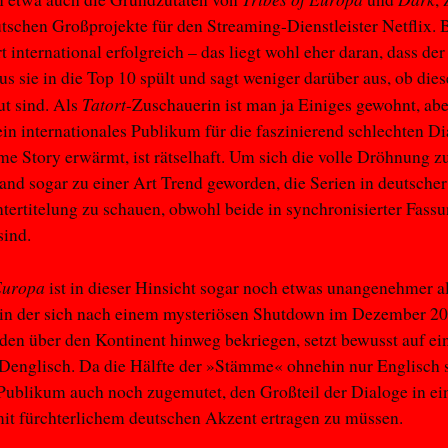
utschen Großprojekte für den Streaming-Dienstleister Netflix. 
t international erfolgreich – das liegt wohl eher daran, dass der
s sie in die Top 10 spült und sagt weniger darüber aus, ob dies
Tatort
ut sind. Als
-Zuschauerin ist man ja Einiges gewohnt, a
ein internationales Publikum für die faszinierend schlechten D
me Story erwärmt, ist rätselhaft. Um sich die volle Dröhnung zu
and sogar zu einer Art Trend geworden, die Serien in deutsche
tertitelung zu schauen, obwohl beide in synchronisierter Fass
sind.
Europa
ist in dieser Hinsicht sogar noch etwas unangenehmer a
 in der sich nach einem mysteriösen Shutdown im Dezember 20
en über den Kontinent hinweg bekriegen, setzt bewusst auf ei
 Denglisch. Da die Hälfte der »Stämme« ohnehin nur Englisch s
Publikum auch noch zugemutet, den Großteil der Dialoge in e
it fürchterlichem deutschen Akzent ertragen zu müssen.