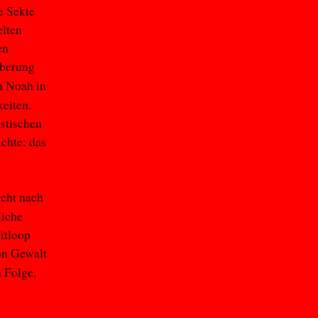
e Sekte
elten
en
oberung
h Noah in
eiten.
istischen
chte: das
ucht nach
liche
itloop
on Gewalt
n Folge,