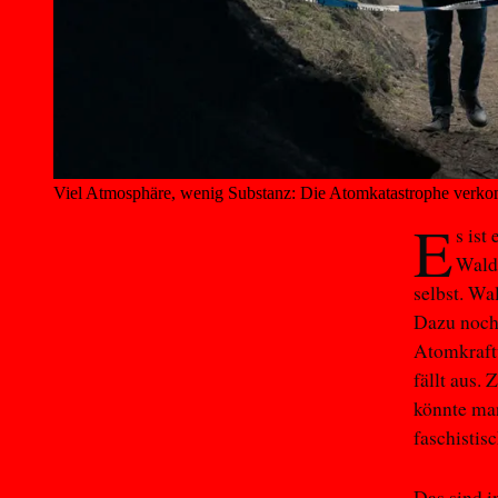
Viel Atmosphäre, wenig Substanz: Die Atomkatastrophe verkom
E
s ist
Wald 
selbst. Wa
Dazu noch 
Atomkraftw
fällt aus.
könnte man
faschisti
Das sind i