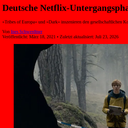
Deutsche Netflix-Untergangsph
»Tribes of Europa« und »Dark« inszenieren den gesellschaftlichen Ko
Von
Ines Schwerdtner
Veröffentlicht:
März 18, 2021
•
Zuletzt aktualisiert:
Juli 23, 2026