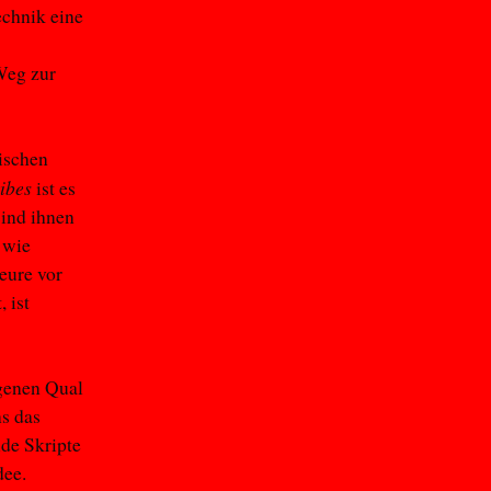
echnik eine
 Weg zur
nischen
ribes
ist es
sind ihnen
 wie
eure vor
 ist
igenen Qual
ns das
de Skripte
dee.