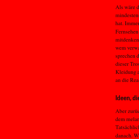
Als wäre d
mindestens
hat. Immer
Fernsehen s
mitdenken,
wem verwa
sprechen d
dieser Tro
Kleidung a
an die Rea
Ideen, d
Aber zurü
dem melan
Tatsächlic
danach. W