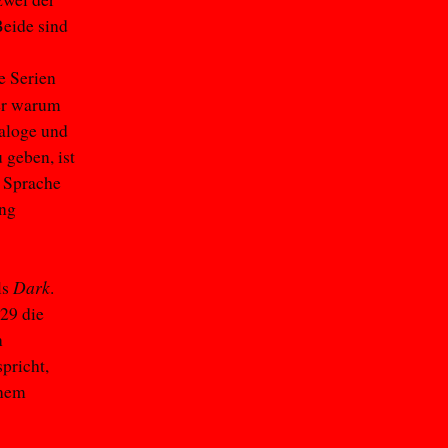
Beide sind
e Serien
ber warum
ialoge und
 geben, ist
r Sprache
ung
Dark
ls
.
29 die
n
pricht,
inem