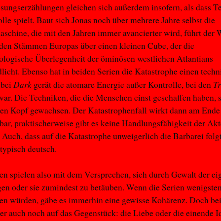
sungserzählungen gleichen sich außerdem insofern, als dass T
olle spielt. Baut sich Jonas noch über mehrere Jahre selbst die
aschine, die mit den Jahren immer avancierter wird, führt der
den Stämmen Europas über einen kleinen Cube, der die
logische Überlegenheit der öminösen westlichen Atlantians
dlicht. Ebenso hat in beiden Serien die Katastrophe einen tech
Dark
T
 bei
gerät die atomare Energie außer Kontrolle, bei den
ar. Die Techniken, die die Menschen einst geschaffen haben, 
den Kopf gewachsen. Der Katastrophenfall wirkt dann am Ende
ar, praktischerweise gibt es keine Handlungsfähigkeit der Akt
uch, dass auf die Katastrophe unweigerlich die Barbarei folgt,
typisch deutsch.
en spielen also mit dem Versprechen, sich durch Gewalt der e
gen oder sie zumindest zu betäuben. Wenn die Serien wenigste
en würden, gäbe es immerhin eine gewisse Kohärenz. Doch bei
der auch noch auf das Gegenstück: die Liebe oder die einende I