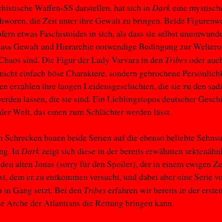
Dark
istische Waffen-SS darstellen, hat sich in
eine mystisch
hworen, die Zeit unter ihre Gewalt zu bringen. Beide Figurenw
ofern etwas Faschistoides in sich, als dass sie selbst unumwund
dass Gewalt und Hierarchie notwendige Bedingung zur Welter
Tribes
haos sind. Die Figur der Lady Varvara in den
oder auc
nicht einfach böse Charaktere, sondern gebrochene Persönlichk
en erzählen ihre langen Leidensgeschichten, die sie zu den sad
rden lassen, die sie sind. Ein Lieblingstopos deutscher Geschi
der Welt, das einen zum Schlächter werden lässt.
Schrecken bauen beide Serien auf die ebenso beliebte Sehns
Dark
ng. In
zeigt sich diese in der bereits erwähnten sektenähn
en alten Jonas (sorry für den Spoiler), der in einem ewigen Ze
st, dem er zu entkommen versucht, und dabei aber eine Serie v
Tribes
 in Gang setzt. Bei den
erfahren wir bereits in der erste
ie Arche der Atlantians die Rettung bringen kann.