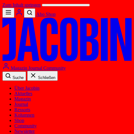
Zum Inhalt springen
Abo
Shop
Magazin
Journal
Community
Suche
Schließen
Über Jacobin
Aktuelles
Magazin
Journal
Ressorts
Kolumnen
Shop
Community
Newsletter