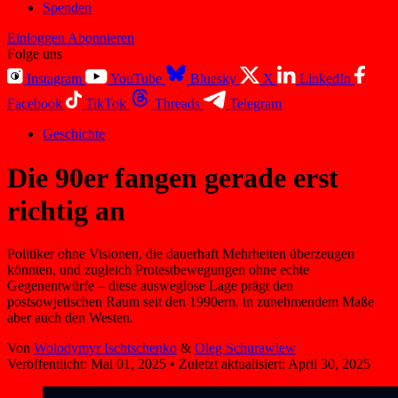
Spenden
Einloggen
Abonnieren
Folge uns
Instagram
YouTube
Bluesky
X
LinkedIn
Facebook
TikTok
Threads
Telegram
Geschichte
Die 90er fangen gerade erst
richtig an
Politiker ohne Visionen, die dauerhaft Mehrheiten überzeugen
könnten, und zugleich Protestbewegungen ohne echte
Gegenentwürfe – diese ausweglose Lage prägt den
postsowjetischen Raum seit den 1990ern, in zunehmendem Maße
aber auch den Westen.
Von
Wolodymyr Ischtschenko
&
Oleg Schurawlew
Veröffentlicht:
Mai 01, 2025
•
Zuletzt aktualisiert:
April 30, 2025