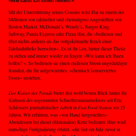
»Wie kann ich Ihnen helfen?«
Mit der Unterstützung seines Cousins wird Hai zu einem der
Millionen von (aktuellen und ehemaligen) Angestellten von
Boston Market, McDonald’s, Wendy’s, Burger King,
Subway, Panda Express oder Pizza Hut, die »bedienen und
über nichts anderes als das vollgekrümelte Reich einer
Edelstahltheke herrschen«. Es ist ihr Los, hinter dieser Theke
zu stehen und immer wieder zu fragen: »Wie kann ich Ihnen
helfen? «. So bedienen sie einen endlosen Strom ungeduldiger
Kunden, die für aufgewärmtes, »chemisch konserviertes
Essen« anstehen.
Der Kaiser der Freude
bietet den wohl besten Blick hinter die
Kulissen des sogenannten Schnellrestaurantsektors seit Eric
Schlossers journalistischer Arbeit in
Fast Food Nation
vor 25
Jahren. Wir erfahren, was »von Hand hergestelltes«
Abendessen bei dieser (fiktionalen) Kette bedeutet: Hier wird
matschige Fertignahrung erhitzt, »die fast ein Jahr zuvor in