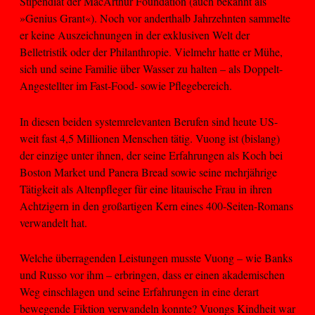
Stipendiat der MacArthur Foundation (auch bekannt als
»Genius Grant«). Noch vor anderthalb Jahrzehnten sammelte
er keine Auszeichnungen in der exklusiven Welt der
Belletristik oder der Philanthropie. Vielmehr hatte er Mühe,
sich und seine Familie über Wasser zu halten – als Doppelt-
Angestellter im Fast-Food- sowie Pflegebereich.
In diesen beiden systemrelevanten Berufen sind heute US-
weit fast 4,5 Millionen Menschen tätig. Vuong ist (bislang)
der einzige unter ihnen, der seine Erfahrungen als Koch bei
Boston Market und Panera Bread sowie seine mehrjährige
Tätigkeit als Altenpfleger für eine litauische Frau in ihren
Achtzigern in den großartigen Kern eines 400-Seiten-Romans
verwandelt hat.
Welche überragenden Leistungen musste Vuong – wie Banks
und Russo vor ihm – erbringen, dass er einen akademischen
Weg einschlagen und seine Erfahrungen in eine derart
bewegende Fiktion verwandeln konnte? Vuongs Kindheit war