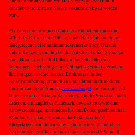
einem Labor außerhalb von Des Moines gekocht und in
kunstharzbeschichteten Säcken vakuumversiegelt worden
war«.
Als Wayne, der afroamerikanische »Hähnchenmann« und
»Chef des Grills« in der Filiale, einen Nebenjob auf einem
nahegelegenen Hof annimmt, rekrutiert er Sony, Hai und
andere Kollegen, um ihm bei der Arbeit zu helfen: Sie sollen
einen Bonus von 1.500 Dollar für das Schlachten von
Schweinen – rechtzeitig zum Weihnachtsgeschäft – erhalten.
Ihre blutigen, erschreckenden Erfahrungen in der
Fleischverarbeitung erinnern an eine albtraumhaft-moderne
Version von Upton Sinclairs
Der Dschungel
von vor rund 120
Jahren: »Auf der anderen Seite stand, von der Straße aus nicht
zu sehen, ein längliches Planenzelt, etwa so groß wie eine
Autowaschanlage, mit rundum bis zum Boden geschlossenen
Wänden. Es sah aus wie eines der Feldlazarette des
Bürgerkriegs, von denen Sony ständig redete. Während sie
sich näherten, erfüllte ein immer lauter werdender Schwall