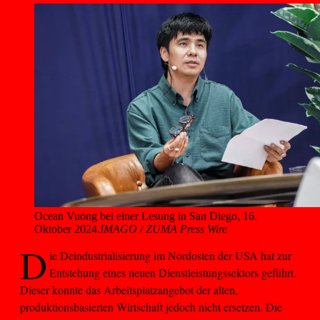
Ocean Vuong bei einer Lesung in San Diego, 16. 
Oktober 2024.
IMAGO / ZUMA Press Wire
D
ie Deindustrialisierung im Nordosten der USA hat zur
Entstehung eines neuen Dienstleistungssektors geführt.
Dieser konnte das Arbeitsplatzangebot der alten,
produktionsbasierten Wirtschaft jedoch nicht ersetzen. Die