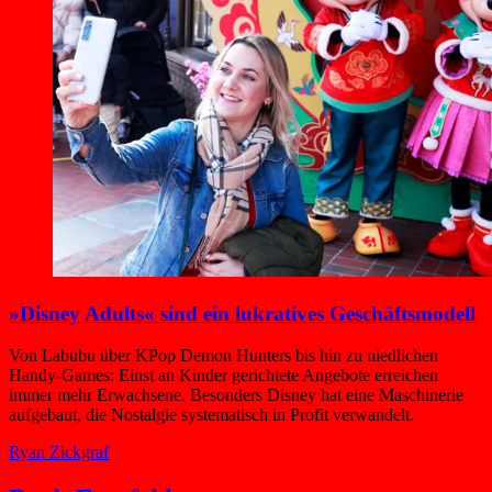
»Disney Adults« sind ein lukratives Geschäftsmodell
Von Labubu über KPop Demon Hunters bis hin zu niedlichen
Handy-Games: Einst an Kinder gerichtete Angebote erreichen
immer mehr Erwachsene. Besonders Disney hat eine Maschinerie
aufgebaut, die Nostalgie systematisch in Profit verwandelt.
Ryan Zickgraf