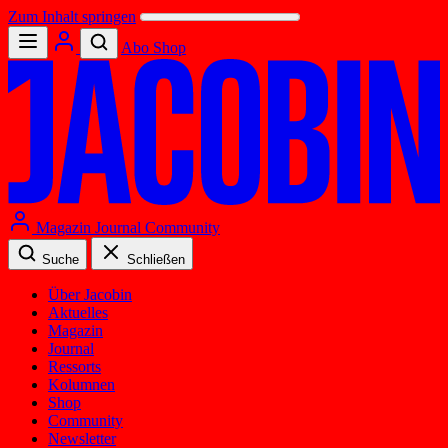
Zum Inhalt springen
Abo
Shop
Magazin
Journal
Community
Suche
Schließen
Über Jacobin
Aktuelles
Magazin
Journal
Ressorts
Kolumnen
Shop
Community
Newsletter