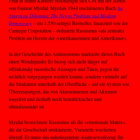
Früh in seiner Karriere beschäftigte sich Cox mit der Arbeit
von Gunnar Myrdal. Myrdals 1944 erschienenes Buch
An
American Dilemma: The Negro Problem and Modern
Democracy
– ein 1.550-seitiger Bestseller, finanziert von der
Carnegie Corporation – definierte Rassismus »als zentrales
Problem im Herzen der Amerikanerinnen und Amerikaner«.
In der Geschichte des Antirassismus markierte dieses Buch
einen Wendepunkt: Es bezog sich nicht länger auf
offenkundig rassistische Aussagen und Taten, gegen die
rechtlich vorgegangen werden konnte, sondern vielmehr auf
die Strukturen unterhalb der Oberfläche – auf ein System von
Überzeugungen, das von Akteurinnenen und Akteuren
losgelöst und deshalb noch heimtückischer und
allumfassender ist.
Myrdal bezeichnete Rassismus als die »emotionale Matrix«,
die die Gesellschaft strukturierte, Vorurteile wucherten
überall. Er nutze das naheliegendste Analysewerkzeug für