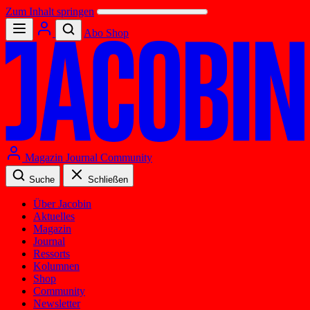
Zum Inhalt springen
Abo
Shop
Magazin
Journal
Community
Suche
Schließen
Über Jacobin
Aktuelles
Magazin
Journal
Ressorts
Kolumnen
Shop
Community
Newsletter