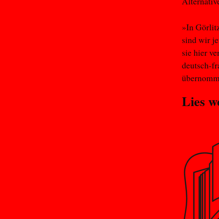
Alternativ
»In Görlit
sind wir j
sie hier v
deutsch-f
übernomm
Lies w