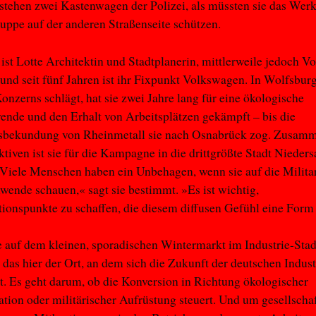
tehen zwei Kastenwagen der Polizei, als müssten sie das Werk
uppe auf der anderen Straßenseite schützen.
 ist Lotte Architektin und Stadtplanerin, mittlerweile jedoch Vo
 und seit fünf Jahren ist ihr Fixpunkt Volkswagen. In Wolfsbur
onzerns schlägt, hat sie zwei Jahre lang für eine ökologische
nde und den Erhalt von Arbeitsplätzen gekämpft – bis die
nsbekundung von Rheinmetall sie nach Osnabrück zog. Zusam
tiven ist sie für die Kampagne in die drittgrößte Stadt Nieder
Viele Menschen haben ein Unbehagen, wenn sie auf die Milita
wende schauen,« sagt sie bestimmt. »Es ist wichtig,
ationspunkte zu schaffen, die diesem diffusen Gefühl eine Form
le auf dem kleinen, sporadischen Wintermarkt im Industrie-Stad
t das hier der Ort, an dem sich die Zukunft der deutschen Indust
t. Es geht darum, ob die Konversion in Richtung ökologischer
tion oder militärischer Aufrüstung steuert. Und um gesellschaf