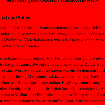
rkt aus Protest
elegschaft ist an diesem Samstag niemand gekommen. »Ich fin
underlich an so einem kalten Januartag«, sagt Lotte. »Aber wi
us Wolfsburg. Viele haben auch wirklich Angst, gesehen zu we
zu sowas dazukommen.«
rosa Käppi und der pinken Hose fällt die 31-Jährige im winter
Sie hat gute Laune, obwohl sie heute eine so kleine Runde sind.
sie zum Werkstor veranstaltet haben, war ein Meilenstein für d
Knapp fünfzig Menschen sind da, zwischen den vier Pavillons
 Handvoll Bierzeltgarnituren stehen. Es gibt warmen Eintopf 
len Verstärker dringen aufdringlich laute Gitarrenakkorde. H
t grauem Vollbart und Pluderhose hängt ein Transparent. »Ge
n, was hier gebaut wird«, ist darauf zu lesen. Auf der mensche