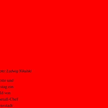
oto: Ludwig Nikulski
otte und
stag ein
ild von
etall-Chef
nsstadt