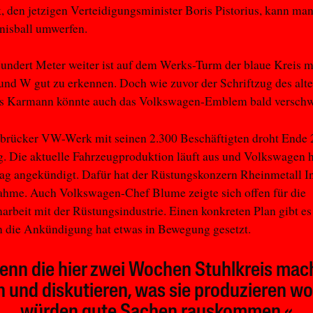
 den jetzigen Verteidigungsminister Boris Pistorius, kann man
nisball umwerfen.
undert Meter weiter ist auf dem Werks-Turm der blaue Kreis m
und W gut zu erkennen. Doch wie zuvor der Schriftzug des alt
s Karmann könnte auch das Volkswagen-Emblem bald verschw
rücker VW-Werk mit seinen 2.300 Beschäftigten droht Ende 
. Die aktuelle Fahrzeugproduktion läuft aus und Volkswagen h
ag angekündigt. Dafür hat der Rüstungskonzern Rheinmetall In
ahme. Auch Volkswagen-Chef Blume zeigte sich offen für die
beit mit der Rüstungsindustrie. Einen konkreten Plan gibt es 
n die Ankündigung hat etwas in Bewegung gesetzt.
enn die hier zwei Wochen Stuhlkreis mac
 und diskutieren, was sie produzieren wol
würden gute Sachen rauskommen.«