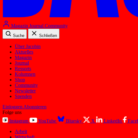
Magazin
Journal
Community
Suche
Schließen
Über Jacobin
Aktuelles
Magazin
Journal
Ressorts
Kolumnen
Shop
Community
Newsletter
Spenden
Einloggen
Abonnieren
Folge uns
Instagram
YouTube
Bluesky
X
LinkedIn
Face
Arbeit
Wirtschaft