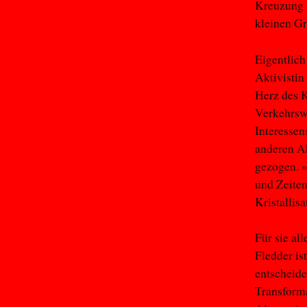
Kreuzung s
kleinen Gr
Eigentlich
Aktivistin
Herz des K
Verkehrswe
Interesse
anderen Ak
gezogen. »
und Zeiten
Kristallis
Für sie al
Fledder is
entscheide
Transforma