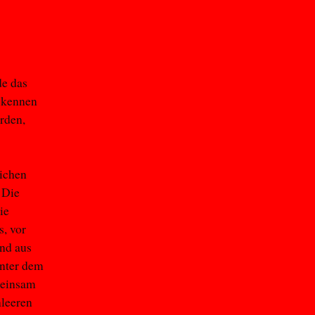
de das
r kennen
rden,
lichen
 Die
ie
, vor
und aus
inter dem
meinsam
nleeren