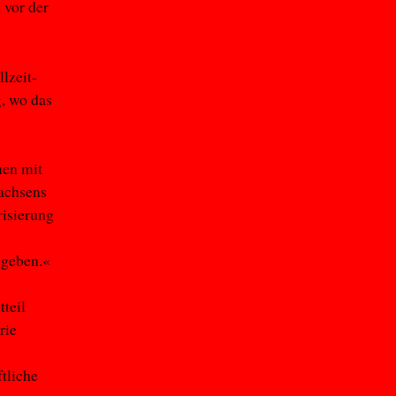
 vor der
llzeit-
g, wo das
men mit
sachsens
risierung
 geben.«
tteil
rie
tliche