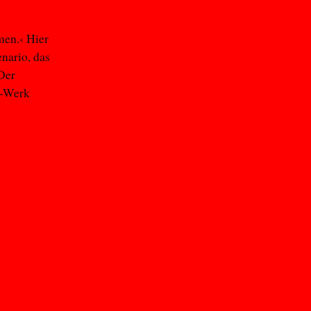
men.‹ Hier
enario, das
 Der
m-Werk