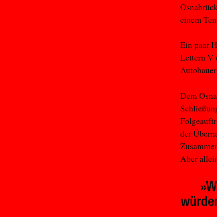
Osnabrück,
einem Ten
Ein paar H
Lettern V 
Autobauer
Dem Osnab
Schließung
Folgeauftr
der Übern
Zusammenar
Aber allei
»W
würden