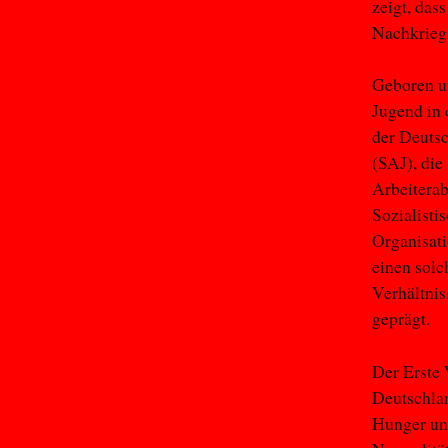
zeigt, das
Nachkriegs
Geboren un
Jugend in
der Deutsc
(SAJ), die
Arbeiterab
Sozialisti
Organisati
einen solc
Verhältnis
geprägt.
Der Erste 
Deutschlan
Hunger un