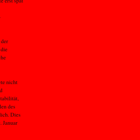
e erst spät
–
 der
 die
che
te nicht
nd
abilität,
len des
ich. Dies
. Januar