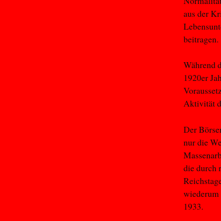
Normalität
aus der Kr
Lebensunte
beitragen.
Während d
1920er Jah
Voraussetz
Aktivität 
Der Börsen
nur die We
Massenarbe
die durch 
Reichstage
wiederum 
1933.