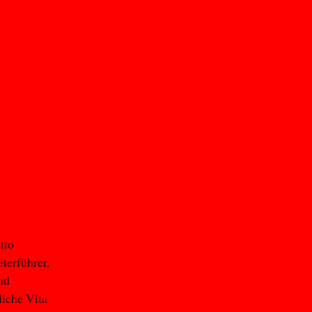
tto
terführer,
und
liche Vita