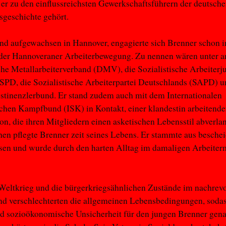
s er zu den einflussreichsten Gewerkschaftsführern der deutsch
geschichte gehört.
d aufgewachsen in Hannover, engagierte sich Brenner schon i
 der Hannoveraner Arbeiterbewegung. Zu nennen wären unter 
he Metallarbeiterverband (DMV), die Sozialistische Arbeiterj
 SPD, die Sozialistische Arbeiterpartei Deutschlands (SAPD) u
stinenzlerbund. Er stand zudem auch mit dem Internationalen
schen Kampfbund (ISK) in Kontakt, einer klandestin arbeitend
on, die ihren Mitgliedern einen asketischen Lebensstil abverla
hen pflegte Brenner zeit seines Lebens. Er stammte aus besche
sen und wurde durch den harten Alltag im damaligen Arbeiter
Weltkrieg und die bürgerkriegsähnlichen Zustände im nachrev
d verschlechterten die allgemeinen Lebensbedingungen, sodas
d sozioökonomische Unsicherheit für den jungen Brenner gena