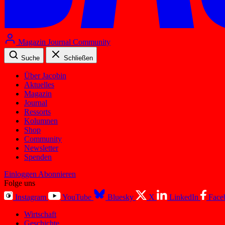
Magazin
Journal
Community
Suche
Schließen
Über Jacobin
Aktuelles
Magazin
Journal
Ressorts
Kolumnen
Shop
Community
Newsletter
Spenden
Einloggen
Abonnieren
Folge uns
Instagram
YouTube
Bluesky
X
LinkedIn
Face
Wirtschaft
Geschichte