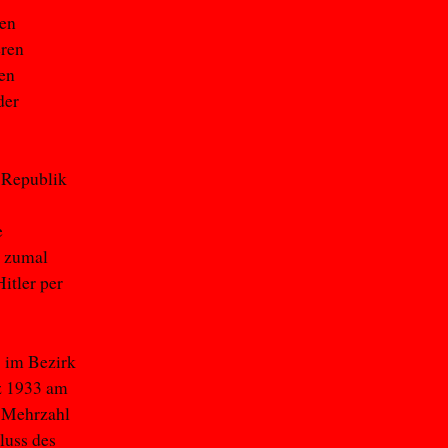
den
eren
en
der
 Republik
e
, zumal
itler per
D im Bezirk
rz 1933 am
e Mehrzahl
luss des