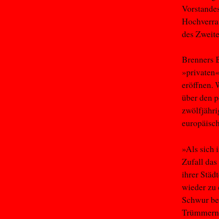
Vorstande
Hochverrat
des Zweite
Brenners 
»privaten«
eröffnen. 
über den p
zwölfjähri
europäisch
»Als sich 
Zufall das
ihrer Städ
wieder zu
Schwur bek
Trümmern 