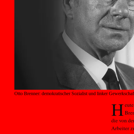
Otto Brenner: demokratischer Sozialist und linker Gewerkschaf
H
eute
Bren
die von de
Arbeiter z