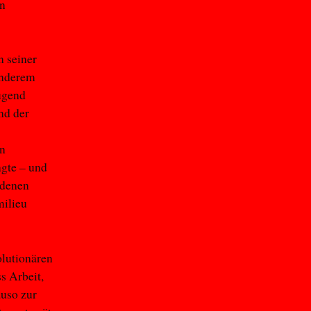
en
n seiner
anderem
ugend
nd der
en
ngte – und
idenen
milieu
olutionären
s Arbeit,
uso zur