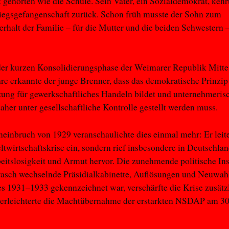
 gehörten wie die Schule. Sein Vater, ein Sozialdemokrat, kehrt
iegsgefangenschaft zurück. Schon früh musste der Sohn zum
rhalt der Familie – für die Mutter und die beiden Schwestern 
er kurzen Konsolidierungsphase der Weimarer Republik Mitte
re erkannte der junge Brenner, dass das demokratische Prinzip
ung für gewerkschaftliches Handeln bildet und unternehmeris
daher unter gesellschaftliche Kontrolle gestellt werden muss.
einbruch von 1929 veranschaulichte dies einmal mehr: Er leite
ltwirtschaftskrise ein, sondern rief insbesondere in Deutschla
itslosigkeit und Armut hervor. Die zunehmende politische Inst
rasch wechselnde Präsidialkabinette, Auflösungen und Neuwah
s 1931–1933 gekennzeichnet war, verschärfte die Krise zusätzl
erleichterte die Machtübernahme der erstarkten NSDAP am 30