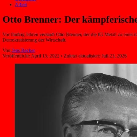
Arbeit
Otto Brenner: Der kämpferisch
Vor fünfzig Jahren verstarb Otto Brenner, der die IG Metall zu einer 
Demokratisierung der Wirtschaft.
Von
Jens Becker
Veröffentlicht:
April 15, 2022
•
Zuletzt aktualisiert:
Juli 23, 2026