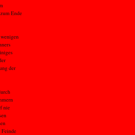
um
s zum Ende
n wenigen
nners
iniges
der
ung der
durch
ümmern
f nie
sen
den
e Feinde