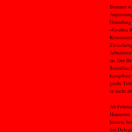
Brenner wa
Anpassungs
Gründung 1
»Großen K
Kommunist
Zwischengr
Arbeitero
an. Der B
Sozialfasc
kampflose 
große Teil
se nicht a
Ab Februar
Hannover. 
letzten, b
der Delegi