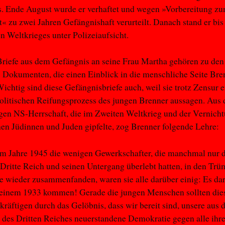
s. Ende August wurde er verhaftet und wegen »Vorbereitung z
« zu zwei Jahren Gefängnishaft verurteilt. Danach stand er bi
n Weltkrieges unter Polizeiaufsicht.
Briefe aus dem Gefängnis an seine Frau Martha gehören zu de
 Dokumenten, die einen Einblick in die menschliche Seite Bre
Wichtig sind diese Gefängnisbriefe auch, weil sie trotz Zensur e
olitischen Reifungsprozess des jungen Brenner aussagen. Aus 
gen NS-Herrschaft, die im Zweiten Weltkrieg und der Vernicht
en Jüdinnen und Juden gipfelte, zog Brenner folgende Lehre:
im Jahre 1945 die wenigen Gewerkschafter, die manchmal nur 
 Dritte Reich und seinen Untergang überlebt hatten, in den Tr
te wieder zusammenfanden, waren sie alle darüber einig: Es dar
 einem 1933 kommen! Gerade die jungen Menschen sollten die
räftigen durch das Gelöbnis, dass wir bereit sind, unsere aus 
des Dritten Reiches neuerstandene Demokratie gegen alle ihr