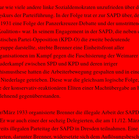
r wie viele andere linke Sozialdemokraten unzufrieden über 
kurs der Parteiführung. In der Folge trat er zur SAPD über, d
931 eine Folge der Panzerkreuzer-Debatte und der umstritten
oalition« war. In seinem Engagement in der SAPD, die neben 
ischen Partei-Opposition (KPD-O) die zweite bedeutende
uppe darstellte, strebte Brenner eine Einheitsfront aller
rganisationen im Kampf gegen die Faschisierung der Weimarer
ruderkampf zwischen SPD und KPD und deren irriger
hismusthese hatten die Arbeiterbewegung gespalten und in ein
Niederlage getrieben. Diese war die gleichsam logische Folge
e der konservativ-reaktionären Eliten einer Machtübergabe an H
blehnend gegenüberstanden.
/März 1933 organisierte Brenner die illegale Arbeit der SAP
Er war auch einer der sechzig Delegierten, die am 11./12. Mä
ereits illegalen Parteitag der SAPD in Dresden teilnahmen. Ein
erten, darunter Brenner, widersetzte sich dem Auflösungsbesch