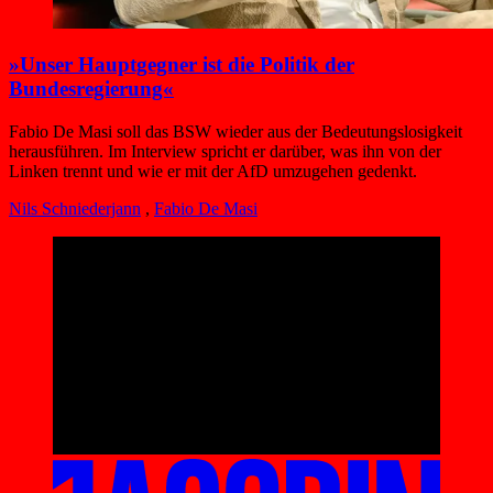
»Unser Hauptgegner ist die Politik der
Bundesregierung«
Fabio De Masi soll das BSW wieder aus der Bedeutungslosigkeit
herausführen. Im Interview spricht er darüber, was ihn von der
Linken trennt und wie er mit der AfD umzugehen gedenkt.
Nils Schniederjann
,
Fabio De Masi