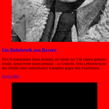
Ein Bolschewik aus Bayern
Den Kommunisten Hans Beimler, der heute vor 130 Jahren geboren
wurde, kennt heute kaum jemand – zu Unrecht. Sein Lebensweg ist
das Abbild eines unbeirrbaren Kämpfers gegen den Faschismus.
Sven Ulfig