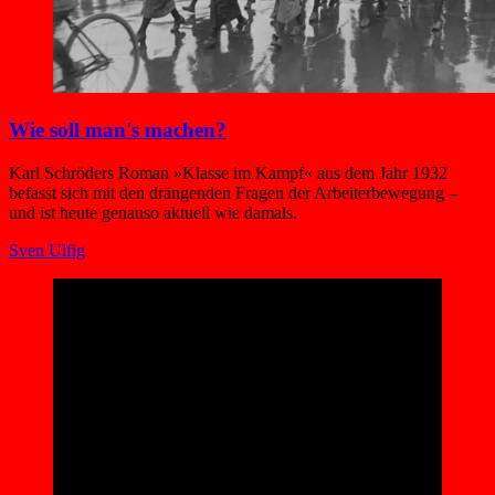
Wie soll man's machen?
Karl Schröders Roman »Klasse im Kampf« aus dem Jahr 1932
befasst sich mit den drängenden Fragen der Arbeiterbewegung –
und ist heute genauso aktuell wie damals.
Sven Ulfig