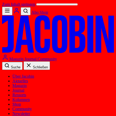
Zum Inhalt springen
Abo
Shop
Magazin
Journal
Community
Suche
Schließen
Über Jacobin
Aktuelles
Magazin
Journal
Ressorts
Kolumnen
Shop
Community
Newsletter