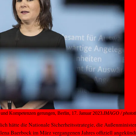
und Kompetenzen gerungen, Berlin, 17. Januar 2023.
IMAGO / photot
lich hätte die Nationale Sicherheitsstrategie, die Außenministe
ena Baerbock im März vergangenen Jahres offiziell angekündi