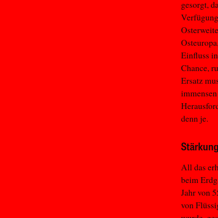
gesorgt, d
Verfügung 
Osterweit
Osteuropa,
Einfluss i
Chance, ru
Ersatz mus
immensen 
Herausford
denn je.
Stärkun
All das e
beim Erdg
Jahr von 5
von Flüssi
wurde, ges