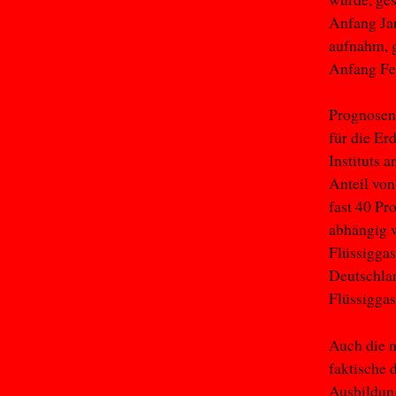
Anfang Jan
aufnahm, 
Anfang Fe
Prognosen 
für die Er
Instituts 
Anteil von
fast 40 Pr
abhängig w
Flüssiggas
Deutschlan
Flüssiggas
Auch die m
faktische 
Ausbildung