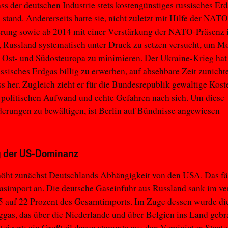
ass der deutschen Industrie stets kostengünstiges russisches Er
stand. Andererseits hatte sie, nicht zuletzt mit Hilfe der NATO
erung sowie ab 2014 mit einer Verstärkung der NATO-Präsenz 
 Russland systematisch unter Druck zu setzen versucht, um M
n Ost- und Südosteuropa zu minimieren. Der Ukraine-Krieg hat
ssisches Erdgas billig zu erwerben, auf absehbare Zeit zunich
s her. Zugleich zieht er für die Bundesrepublik gewaltige Kost
politischen Aufwand und echte Gefahren nach sich. Um diese
erungen zu bewältigen, ist Berlin auf Bündnisse angewiesen 
g der US-Dominanz
rhöht zunächst Deutschlands Abhängigkeit von den USA. Das f
asimport an. Die deutsche Gaseinfuhr aus Russland sank im v
5 auf 22 Prozent des Gesamtimports. Im Zuge dessen wurde di
ggas, das über die Niederlande und über Belgien ins Land gebr
teigert; ein Großteil davon stammte aus den Vereinigten Staate