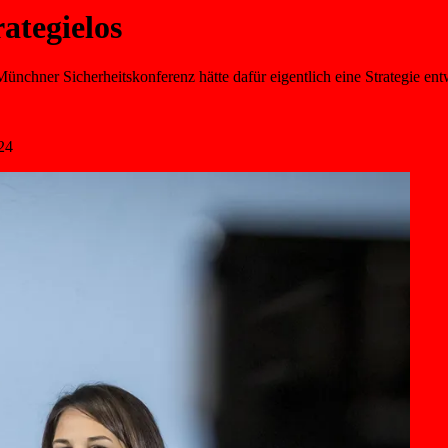
rategielos
Münchner Sicherheitskonferenz hätte dafür eigentlich eine Strategie en
24