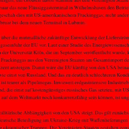
uar das neue Flüssiggasterminal in Wilhelmshaven den Betrie
geschah dies mit US-amerikanischem Frackinggas; nicht ander
bruar bei dem neuen Terminal in Lubmin.
über die mutmaßliche zukünftige Entwicklung der Lieferström
dgaseinfuhr der EU vor. Laut einer Studie des Energiewissensch
an der Universität Köln, die im September veröffentlicht wurde, 
 Frackinggas aus den Vereinigten Staaten am Gesamtimport d
ozent ansteigen. Damit wäre die EU künftig von den USA beina
ie einst von Russland. Und das zu deutlich schlechteren Kondi
 ist teurer als Pipelinegas. Inwieweit erdgasintensive Industrie
d, die einst auf kostengünstiges russisches Gas setzten, mit US
 auf dem Weltmarkt noch konkurrenzfähig sein können, ist ung
ilitärische Abhängigkeit von den USA steigt. Das gilt zunächst
deutsche Beteiligung am Ukraine-Krieg mit Waffenlieferungen
 ukrainischer Truppen. Die Vereinigten Staaten gestalten ge