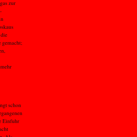
dgas zur
-
in
oskaus
 die
te gemacht;
en,
– mehr
ängt schon
ergangenen
e Einfuhr
acht
n. Als