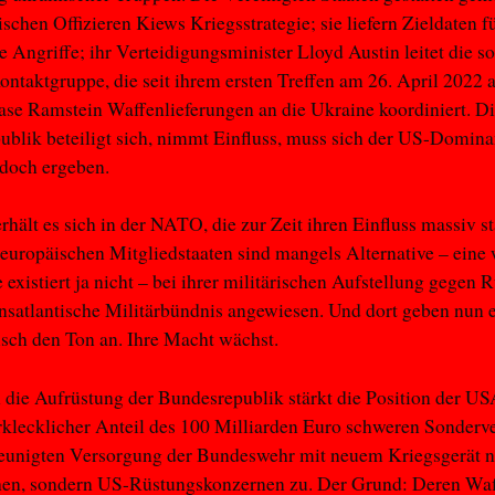
ischen Offizieren Kiews Kriegsstrategie; sie liefern Zieldaten f
e Angriffe; ihr Verteidigungsminister Lloyd Austin leitet die 
ntaktgruppe, die seit ihrem ersten Treffen am 26. April 2022 a
ase Ramstein Waffenlieferungen an die Ukraine koordiniert. D
blik beteiligt sich, nimmt Einfluss, muss sich der US-Domin
jedoch ergeben.
rhält es sich in der NATO, die zur Zeit ihren Einfluss massiv s
 europäischen Mitgliedstaaten sind mangels Alternative – eine 
xistiert ja nicht – bei ihrer militärischen Aufstellung gegen 
ansatlantische Militärbündnis angewiesen. Und dort geben nun 
sch den Ton an. Ihre Macht wächst.
die Aufrüstung der Bundesrepublik stärkt die Position der USA
rklecklicher Anteil des 100 Milliarden Euro schweren Sonder
leunigten Versorgung der Bundeswehr mit neuem Kriegsgerät n
hen, sondern US-Rüstungskonzernen zu. Der Grund: Deren Wa