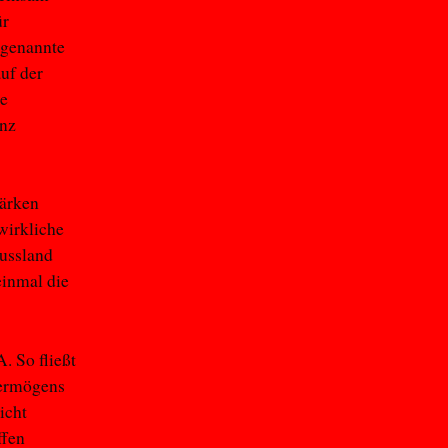
ür
sogenannte
uf der
ie
anz
tärken
wirkliche
Russland
einmal die
. So fließt
vermögens
icht
ffen