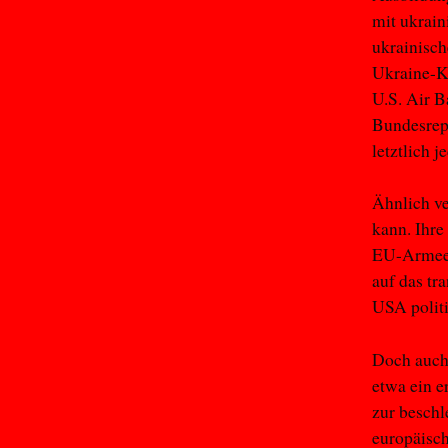
mit ukrain
ukrainisch
Ukraine-Ko
U.S. Air B
Bundesrepu
letztlich 
Ähnlich ve
kann. Ihre
EU-Armee e
auf das tr
USA politi
Doch auch 
etwa ein e
zur besch
europäisc