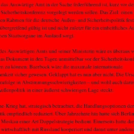
 das Auswärtige Amt in der Sache federführend ist, kurz vor de
icherheitskonferenz vorgelegt werden sollen. Das Ziel: einen
hen Rahmen für die deutsche Außen- und Sicherheitspolitik fes
übergreifend gültig ist und nicht zuletzt für ein einheitliches A
hen Staatsorgane im Ausland sorgt.
des Auswärtigen Amts und seiner Ministerin wäre es überaus vo
as Dokument in den Tagen unmittelbar vor der Sicherheitskon
en zu können: Baerbock wäre die maximale internationale
keit sicher gewesen. Geklappt hat es nun aber nicht. Die Ursa
zufolge in Abstimmungsschwierigkeiten – und wohl auch darin,
ußenpolitik in einer äußerst schwierigen Lage steckt.
e-Krieg hat, strategisch betrachtet, die Handlungsoptionen de
ik empfindlich reduziert. Über Jahrzehnte hin hatte sich Berli
Moskau einer Art Doppelstrategie bedient. Einerseits hatte di
wirtschaftlich mit Russland kooperiert und damit unter ander