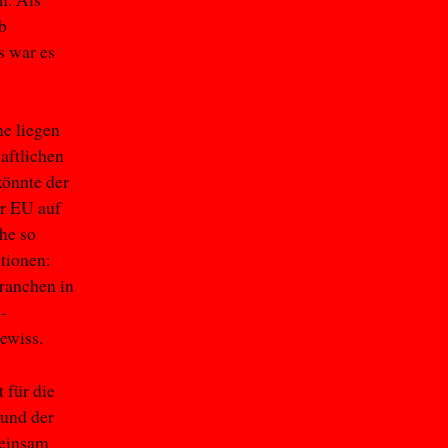
b
s war es
e liegen
aftlichen
könnte der
er EU auf
he so
tionen:
branchen in
-
ewiss.
 für die
 und der
meinsam