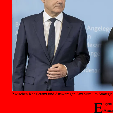
Zwischen Kanzleramt und Auswärtigen Amt wird um Strategie 
E
igent
Annal