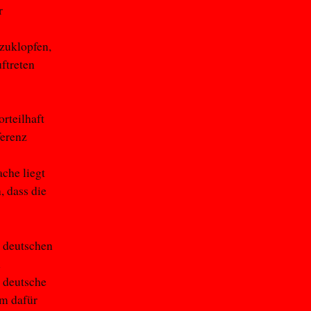
r
tzuklopfen,
uftreten
rteilhaft
ferenz
che liegt
 dass die
r deutschen
n
e deutsche
em dafür