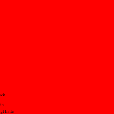
hek
rin
gt hatte