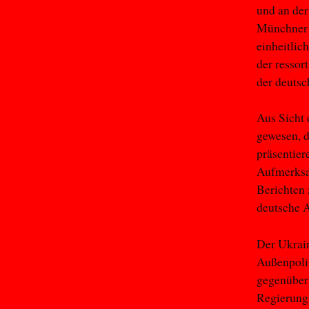
und an der
Münchner S
einheitlic
der ressort
der deutsc
Aus Sicht 
gewesen, d
präsentier
Aufmerksam
Berichten 
deutsche A
Der Ukrain
Außenpolit
gegenüber 
Regierung 