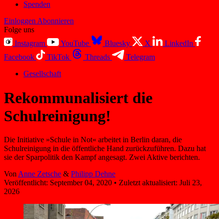
Spenden
Einloggen
Abonnieren
Folge uns
Instagram
YouTube
Bluesky
X
LinkedIn
Facebook
TikTok
Threads
Telegram
Gesellschaft
Rekommunalisiert die
Schulreinigung!
Die Initiative »Schule in Not« arbeitet in Berlin daran, die
Schulreinigung in die öffentliche Hand zurückzuführen. Dazu hat
sie der Sparpolitik den Kampf angesagt. Zwei Aktive berichten.
Von
Anne Zetsche
&
Philipp Dehne
Veröffentlicht:
September 04, 2020
•
Zuletzt aktualisiert:
Juli 23,
2026