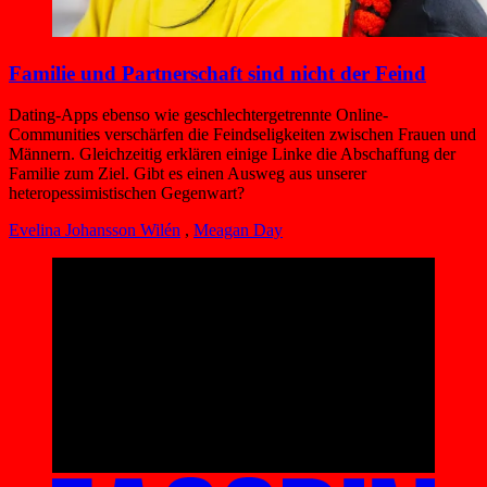
Familie und Partnerschaft sind nicht der Feind
Dating-Apps ebenso wie geschlechtergetrennte Online-
Communities verschärfen die Feindseligkeiten zwischen Frauen und
Männern. Gleichzeitig erklären einige Linke die Abschaffung der
Familie zum Ziel. Gibt es einen Ausweg aus unserer
heteropessimistischen Gegenwart?
Evelina Johansson Wilén
,
Meagan Day