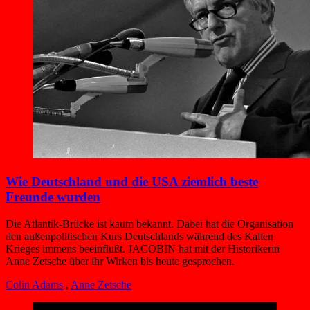
Wie Deutschland und die USA ziemlich beste
Freunde wurden
Die Atlantik-Brücke ist kaum bekannt. Dabei hat die Organisation
den außenpolitischen Kurs Deutschlands während des Kalten
Krieges immens beeinflußt. JACOBIN hat mit der Historikerin
Anne Zetsche über ihr Wirken bis heute gesprochen.
Colin Adams
,
Anne Zetsche