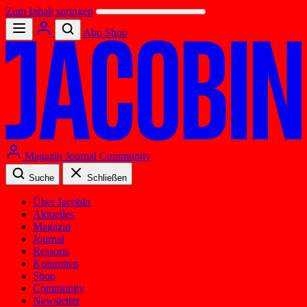
Zum Inhalt springen
Abo
Shop
Magazin
Journal
Community
Suche
Schließen
Über Jacobin
Aktuelles
Magazin
Journal
Ressorts
Kolumnen
Shop
Community
Newsletter