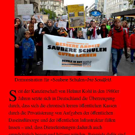
Demonstration für »Saubere Schulen«
Ina Sendfeld.
S
eit der Kanzlerschaft von Helmut Kohl in den 1980er
Jahren setzte sich in Deutschland die Überzeugung
durch, dass sich die chronisch leeren öffentlichen Kassen
durch die Privatisierung von Aufgaben der öffentlichen
Daseinsfürsorge und der öffentlichen Infrastruktur füllen
lassen – und, dass Dienstleistungen dadurch auch
grundsätzlich besser und billiger würden. Beispiele dafür sind