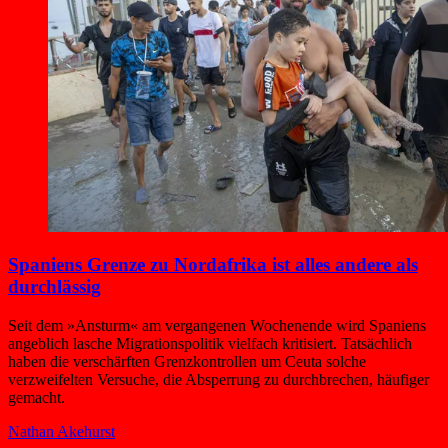
Spaniens Grenze zu Nordafrika ist alles andere als
durchlässig
Seit dem »Ansturm« am vergangenen Wochenende wird Spaniens
angeblich lasche Migrationspolitik vielfach kritisiert. Tatsächlich
haben die verschärften Grenzkontrollen um Ceuta solche
verzweifelten Versuche, die Absperrung zu durchbrechen, häufiger
gemacht.
Nathan Akehurst