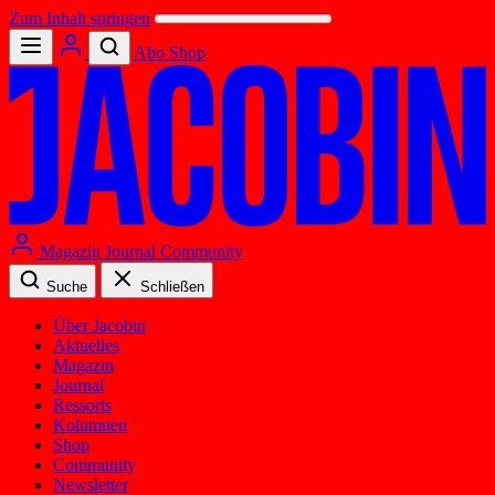
Zum Inhalt springen
Abo
Shop
Magazin
Journal
Community
Suche
Schließen
Über Jacobin
Aktuelles
Magazin
Journal
Ressorts
Kolumnen
Shop
Community
Newsletter