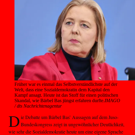
Früher war es einmal das Selbstverständlichste auf der 
Welt, dass eine Sozialdemokratin dem Kapital den 
Kampf ansagt. Heute ist das Stoff für einen politischen 
Skandal, wie Bärbel Bas jüngst erfahren durfte.
IMAGO
/ dts Nachrichtenagentur
D
ie Debatte um Bärbel Bas’ Aussagen auf dem Juso-
Bundeskongress zeigt in ungewöhnlicher Deutlichkeit,
wie sehr die Sozialdemokratie heute um eine eigene Sprache