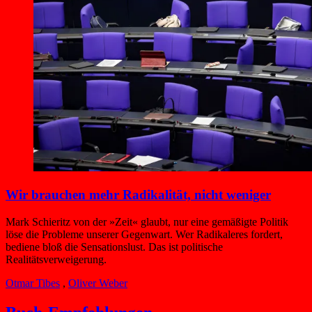
Wir brauchen mehr Radikalität, nicht weniger
Mark Schieritz von der »Zeit« glaubt, nur eine gemäßigte Politik
löse die Probleme unserer Gegenwart. Wer Radikaleres fordert,
bediene bloß die Sensationslust. Das ist politische
Realitätsverweigerung.
Otmar Tibes
,
Oliver Weber