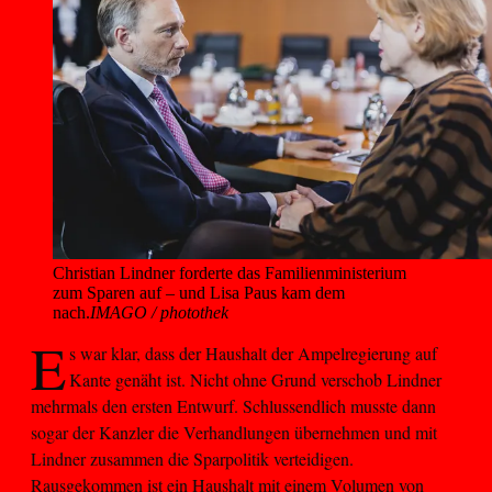
Christian Lindner forderte das Familienministerium 
zum Sparen auf – und Lisa Paus kam dem 
nach.
IMAGO / photothek
E
s war klar, dass der Haushalt der Ampelregierung auf
Kante genäht ist. Nicht ohne Grund verschob Lindner
mehrmals den ersten Entwurf. Schlussendlich musste dann
sogar der Kanzler die Verhandlungen übernehmen und mit
Lindner zusammen die Sparpolitik verteidigen.
Rausgekommen ist ein Haushalt mit einem Volumen von