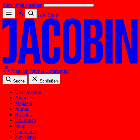
Zum Inhalt springen
Abo
Shop
Magazin
Journal
Community
Suche
Schließen
Über Jacobin
Aktuelles
Magazin
Journal
Ressorts
Kolumnen
Shop
Community
Newsletter