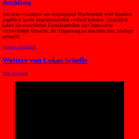
durchlässig
Seit dem »Ansturm« am vergangenen Wochenende wird Spaniens
angeblich lasche Migrationspolitik vielfach kritisiert. Tatsächlich
haben die verschärften Grenzkontrollen um Ceuta solche
verzweifelten Versuche, die Absperrung zu durchbrechen, häufiger
gemacht.
Nathan Akehurst
Weitere von Lukas Scholle
Alle ansehen