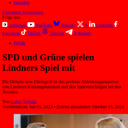
Spenden
Einloggen
Abonnieren
Folge uns
Instagram
YouTube
Bluesky
X
LinkedIn
Facebook
TikTok
Threads
Telegram
Politik
SPD und Grüne spielen
Lindners Spiel mit
Die Debatte ums Elterngeld ist das perfekte Ablenkungsmanöver
von Lindners Kürzungshaushalt und den Sparvorschlägen bei den
Ärmsten.
Von
Lukas Scholle
Veröffentlicht:
Juli 05, 2023
•
Zuletzt aktualisiert:
Oktober 15, 2024