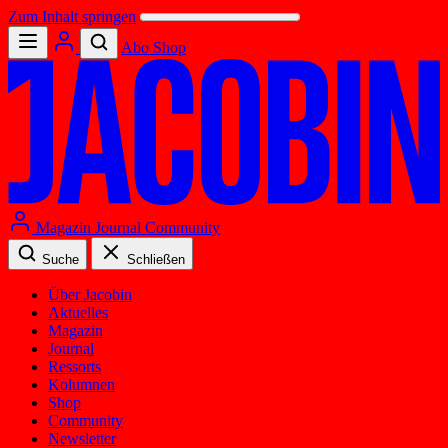
Zum Inhalt springen
Abo
Shop
Magazin
Journal
Community
Suche
Schließen
Über Jacobin
Aktuelles
Magazin
Journal
Ressorts
Kolumnen
Shop
Community
Newsletter