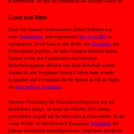
Konformisten, für den die Staatsräson das höchste Gesetz ist.
Lizenz zum Töten
Einer von Starmers bedeutendsten frühen Schritten war,
seine
Zustimmung
zum sogenannten
Spy Cops Bill
zu
signalisieren. Zuvor hatte es eine Reihe von
Skandalen
um
Polizeispitzel gegeben, die linke Gruppen infiltriert hatten.
Starmer wollte den Funktionären des britischen
Sicherheitsapparats offenbar eine klare Botschaft senden:
Anders als sein Vorgänger Jeremy Corbyn hatte er mehr
Sympathie und Verständnis für die Spitzel als für die Opfer
des
übergriffigen Verhaltens
.
Starmers Verachtung für Menschenrechtsgesetze trat am
deutlichsten zutage, als Israel im Oktober 2023 seinen
genozidalen Angriff auf die Menschen in Gaza startete. In der
ersten Woche der mörderischen Kampagne
behauptete
der
Labour-Vorsitzende berüchtigterweise, Israel habe das Recht,