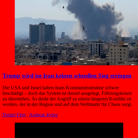
Trump wird im Iran keinen schnellen Sieg erringen
Die USA und Israel haben Irans Kommandostruktur schwer
beschädigt – doch das System ist darauf ausgelegt, Führungskrisen
zu überstehen. So droht der Angriff zu einem längeren Konflikt zu
werden, der in der Region und auf dem Weltmarkt für Chaos sorgt.
Daniel Finn
,
Andreas Krieg