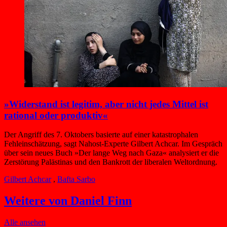
»Widerstand ist legitim, aber nicht jedes Mittel ist
rational oder produktiv«
Der Angriff des 7. Oktobers basierte auf einer katastrophalen
Fehleinschätzung, sagt Nahost-Experte Gilbert Achcar. Im Gespräch
über sein neues Buch »Der lange Weg nach Gaza« analysiert er die
Zerstörung Palästinas und den Bankrott der liberalen Weltordnung.
Gilbert Achcar
,
Bafta Sarbo
Weitere von Daniel Finn
Alle ansehen