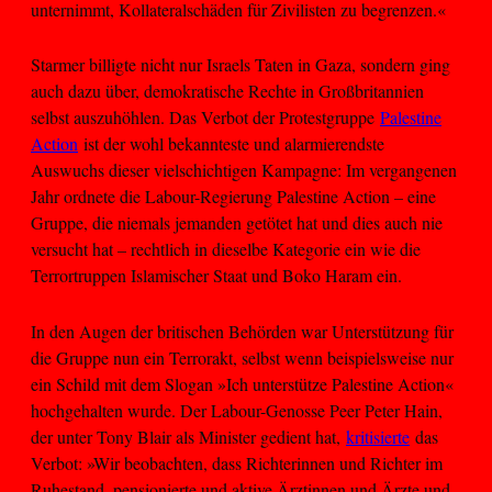
unternimmt, Kollateralschäden für Zivilisten zu begrenzen.«
Starmer billigte nicht nur Israels Taten in Gaza, sondern ging
auch dazu über, demokratische Rechte in Großbritannien
selbst auszuhöhlen. Das Verbot der Protestgruppe
Palestine
Action
ist der wohl bekannteste und alarmierendste
Auswuchs dieser vielschichtigen Kampagne: Im vergangenen
Jahr ordnete die Labour-Regierung Palestine Action – eine
Gruppe, die niemals jemanden getötet hat und dies auch nie
versucht hat – rechtlich in dieselbe Kategorie ein wie die
Terrortruppen Islamischer Staat und Boko Haram ein.
In den Augen der britischen Behörden war Unterstützung für
die Gruppe nun ein Terrorakt, selbst wenn beispielsweise nur
ein Schild mit dem Slogan »Ich unterstütze Palestine Action«
hochgehalten wurde. Der Labour-Genosse Peer Peter Hain,
der unter Tony Blair als Minister gedient hat,
kritisierte
das
Verbot: »Wir beobachten, dass Richterinnen und Richter im
Ruhestand, pensionierte und aktive Ärztinnen und Ärzte und