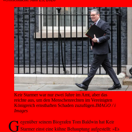
Keir Starmer war nur zwei Jahre im Amt, aber das 
reichte aus, um den Menschenrechten im Vereinigten 
Königreich ernsthaften Schaden zuzufügen.
IMAGO / i
Images
G
egenüber seinem Biografen Tom Baldwin hat Keir
Starmer einst eine kühne Behauptung aufgestellt: »Es