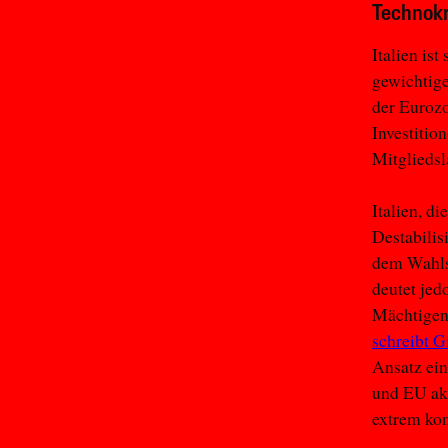
Technokr
Italien is
gewichtige
der Eurozo
Investitio
Mitgliedsl
Italien, d
Destabilis
dem Wahlsi
deutet jed
Mächtigen 
schreibt G
Ansatz ein
und EU akz
extrem kon