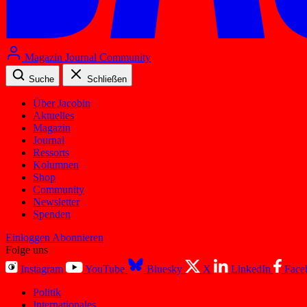
Magazin
Journal
Community
Suche
Schließen
Über Jacobin
Aktuelles
Magazin
Journal
Ressorts
Kolumnen
Shop
Community
Newsletter
Spenden
Einloggen
Abonnieren
Folge uns
Instagram
YouTube
Bluesky
X
LinkedIn
Face
Politik
Internationales