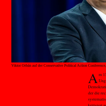
Viktor Orbán auf der Conservative Political Action Conference
A
m 15
Unga
Demokratie
der die re
systematis
kritisiert