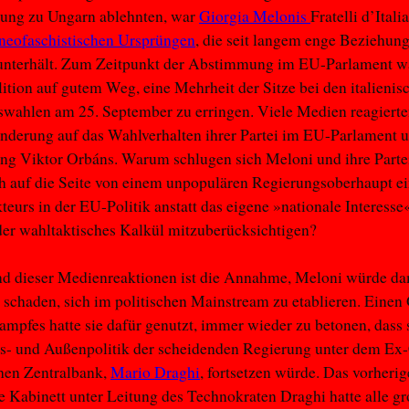
ßung zu Ungarn ablehnten, war
Giorgia Melonis
Fratelli d’Italia
neofaschistischen Ursprüngen
, die seit langem enge Beziehun
unterhält. Zum Zeitpunkt der Abstimmung im EU-Parlament w
ition auf gutem Weg, eine Mehrheit der Sitze bei den italienis
wahlen am 25. September zu erringen. Viele Medien reagierte
derung auf das Wahlverhalten ihrer Partei im EU-Parlament u
ng Viktor Orbáns. Warum schlugen sich Meloni und ihre Parte
h auf die Seite von einem unpopulären Regierungsoberhaupt ei
teurs in der EU-Politik anstatt das eigene »nationale Interesse
er wahltaktisches Kalkül mitzuberücksichtigen?
nd dieser Medienreaktionen ist die Annahme, Meloni würde da
schaden, sich im politischen Mainstream zu etablieren. Einen 
mpfes hatte sie dafür genutzt, immer wieder zu betonen, dass s
s- und Außenpolitik der scheidenden Regierung unter dem Ex
hen Zentralbank,
Mario Draghi
, fortsetzen würde. Das vorherig
he Kabinett unter Leitung des Technokraten Draghi hatte alle g