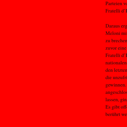
Parteien v
Fratelli d’I
Daraus erg
Meloni mit
zu brechen
zuvor eine
Fratelli d
nationalen
den letzte
die unzufr
gewinnen. 
angeschlos
lassen, gi
Es gibt of
berührt we