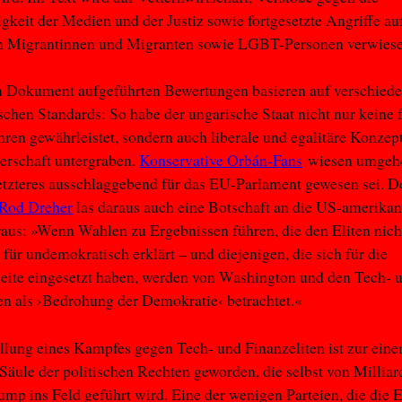
keit der Medien und der Justiz sowie fortgesetzte Angriffe auf
n Migrantinnen und Migranten sowie LGBT-Personen verwiese
m Dokument aufgeführten Bewertungen basieren auf verschied
chen Standards: So habe der ungarische Staat nicht nur keine 
ren gewährleistet, sondern auch liberale und egalitäre Konzep
erschaft untergraben.
Konservative Orbán-Fans
wiesen umgehe
letzteres ausschlaggebend für das EU-Parlament gewesen sei. D
 Rod Dreher
las daraus auch eine Botschaft an die US-amerikan
aus: »Wenn Wahlen zu Ergebnissen führen, die den Eliten nicht
 für undemokratisch erklärt – und diejenigen, die sich für die
eite eingesetzt haben, werden von Washington und den Tech- 
en als ›Bedrohung der Demokratie‹ betrachtet.«
llung eines Kampfes gegen Tech- und Finanzeliten ist zur eine
Säule der politischen Rechten geworden, die selbst von Milliar
mp ins Feld geführt wird. Eine der wenigen Parteien, die die 