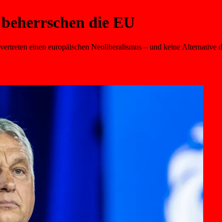
, beherrschen die EU
ertreten einen europäischen Neoliberalismus – und keine Alternative 