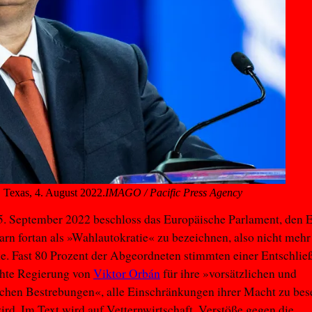
, Texas, 4. August 2022.
IMAGO / Pacific Press Agency
. September 2022 beschloss das Europäische Parlament, den 
rn fortan als »Wahlautokratie« zu bezeichnen, also nicht mehr 
. Fast 80 Prozent der Abgeordneten stimmten einer Entschließ
chte Regierung von
Viktor Orbán
für ihre »vorsätzlichen und
chen Bestrebungen«, alle Einschränkungen ihrer Macht zu bese
 wird. Im Text wird auf Vetternwirtschaft, Verstöße gegen die