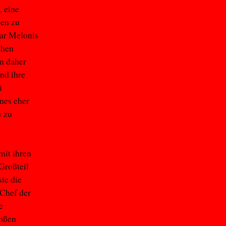
, eine
gen zu
ar Melonis
chen
n daher
nd ihre
i
nes eher
« zu
mit ihren
Großteil
ie die
-Chef der
e
roßen