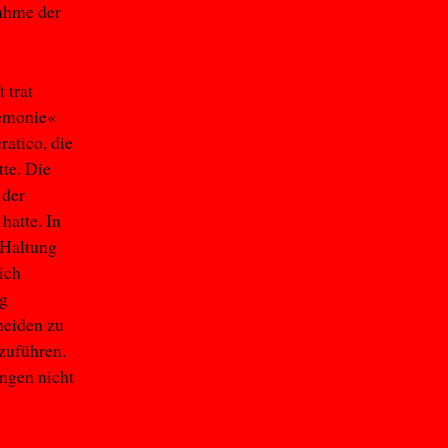
nahme der
 trat
gemonie«
ratico, die
tte. Die
 der
hatte. In
 Haltung
ich
ng
heiden zu
tzuführen.
ungen nicht