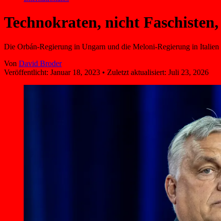
Technokraten, nicht Faschisten
Die Orbán-Regierung in Ungarn und die Meloni-Regierung in Italien v
Von
David Broder
Veröffentlicht:
Januar 18, 2023
•
Zuletzt aktualisiert:
Juli 23, 2026