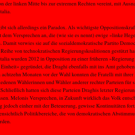
on der linken Mitte bis zur extremen Rechten vereint, mit Aus
talia.
ibt sich allerdings ein Paradox. Als wichtigste Oppositionskraft
 dem Versprechen an, die (wie sie es nennt) ewige »linke He
. Damit verwies sie auf die sozialdemokratische Partito Democ
 Reihe von technokratischen Regierungskoalitionen gestützt ha
’Italia wurden 2012 in Opposition zu einer früheren »Regierung
 Einheit« gegründet, die Draghi ebenfalls mit ins Amt gehoben 
n achtzehn Monaten vor der Wahl konnten die Fratelli mit ihrer
iedenen Wählerinnen und Wähler anderer rechter Parteien für s
Schließlich hatten sich diese Parteien Draghis letzter Regieru
sen. Melonis Versprechen, in Zukunft wirklich das Volk entsc
ng jedoch einher mit der Beteuerung, gewisse Kontinuitäten for
fensichtlich Politikbereiche, die von demokratischen Abstimm
rden.