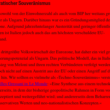
atischer Souveränismus
t sowohl von der Einwohnerzahl als auch vom BIP her weitaus g
r als Ungarn. Darüber hinaus war es ein Gründungsmitglied d
ne. Aufgrund jahrzehntelanger Austerität und geringer öffentli
nen ist Italien jedoch auch das am höchsten verschuldete EU-
and.
ie drittgrößte Volkswirtschaft der Eurozone, hat daher ein viel g
ierungspotenzial als Ungarn. Das politische Modell, das in Ital
eg von Meloni und ihren rechten Verbündeten verfolgt werden
och nicht auf einen Austritt aus der EU oder einen Angriff auf d
hin. Wir sollten es vielmehr als »Techno-Souveränimus« verst
illes Gressani in Le Monde
: »Eine Synthese aus einem technok
erseits, in dem der bisherige geopolitische Rahmen in Form 
eptiert und weitergeführt wird; und andererseits dem Beharre
servativen Werten und neo-nationalistischen Konzepten.«