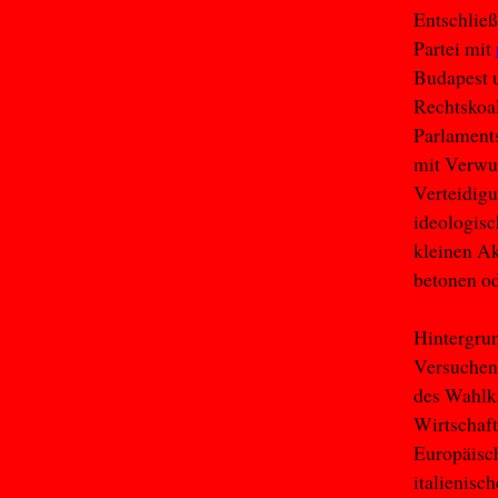
Entschlie
Partei mit
Budapest 
Rechtskoal
Parlaments
mit Verwun
Verteidigu
ideologisc
kleinen Ak
betonen od
Hintergru
Versuchen 
des Wahlka
Wirtschaft
Europäisc
italienisc