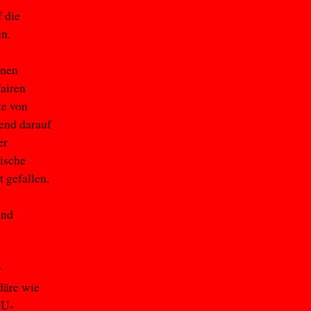
 die
n.
enen
fairen
te von
nd darauf
er
ische
 gefallen,
und
r
däre wie
EU-