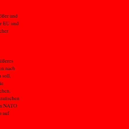
rößer und
er EU und
cher
rößeres
ien nach
 soll,
ie
ehen,
ratischen
von NATO
n auf