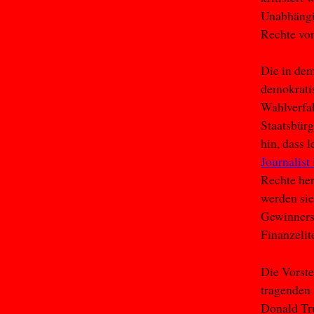
Unabhängig
Rechte vo
Die in de
demokratis
Wahlverfah
Staatsbürg
hin, dass 
Journalist
Rechte her
werden sie
Gewinners
Finanzelit
Die Vorste
tragenden 
Donald Tru