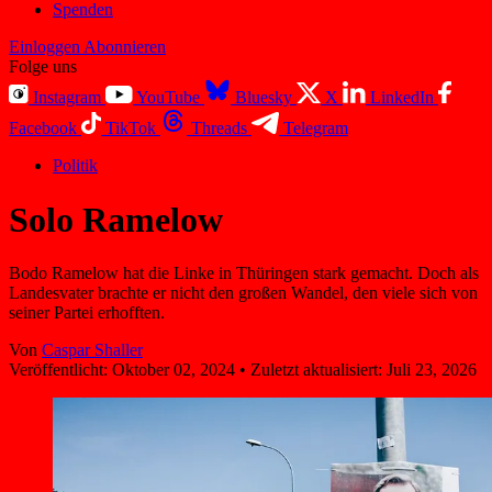
Spenden
Einloggen
Abonnieren
Folge uns
Instagram
YouTube
Bluesky
X
LinkedIn
Facebook
TikTok
Threads
Telegram
Politik
Solo Ramelow
Bodo Ramelow hat die Linke in Thüringen stark gemacht. Doch als
Landesvater brachte er nicht den großen Wandel, den viele sich von
seiner Partei erhofften.
Von
Caspar Shaller
Veröffentlicht:
Oktober 02, 2024
•
Zuletzt aktualisiert:
Juli 23, 2026