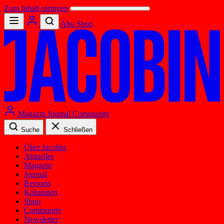
Zum Inhalt springen
Abo
Shop
Magazin
Journal
Community
Suche
Schließen
Über Jacobin
Aktuelles
Magazin
Journal
Ressorts
Kolumnen
Shop
Community
Newsletter