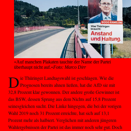
»Auf manchen Plakaten tauchte der Name der Partei 
überhaupt nicht auf.«
Foto: Marco Dirr
D
ie Thüringer Landtagswahl ist geschlagen. Wie die
Prognosen bereits ahnen ließen, hat die AfD sie mit
32,8 Prozent klar gewonnen. Der andere große Gewinner ist
das BSW, dessen Sprung aus dem Nichts auf 15,8 Prozent
seinesgleichen sucht. Die Linke hingegen, die bei der vorigen
Wahl 2019 noch 31 Prozent erreichte, hat sich auf 13,1
Prozent mehr als halbiert. Verglichen mit anderen jüngeren
Wahlergebnissen der Partei ist das immer noch sehr gut. Doch