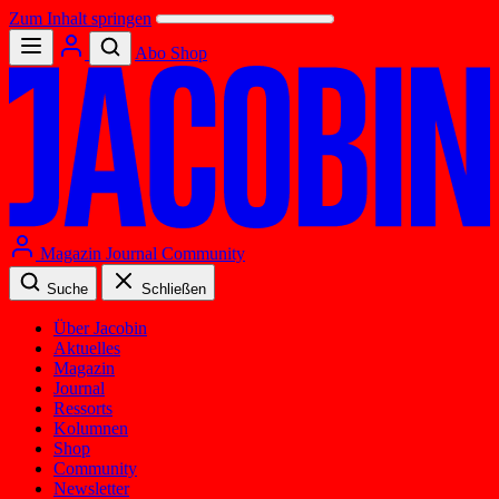
Zum Inhalt springen
Abo
Shop
Magazin
Journal
Community
Suche
Schließen
Über Jacobin
Aktuelles
Magazin
Journal
Ressorts
Kolumnen
Shop
Community
Newsletter