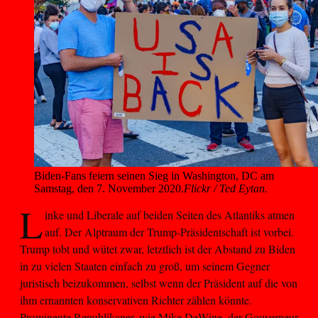
Biden-Fans feiern seinen Sieg in Washington, DC am 
Samstag, den 7. November 2020.
Flickr / Ted Eytan.
L
inke und Liberale auf beiden Seiten des Atlantiks atmen
auf. Der Alptraum der Trump-Präsidentschaft ist vorbei.
Trump tobt und wütet zwar, letztlich ist der Abstand zu Biden
in zu vielen Staaten einfach zu groß, um seinem Gegner
juristisch beizukommen, selbst wenn der Präsident auf die von
ihm ernannten konservativen Richter zählen könnte.
Prominente Republikaner, wie Mike DeWine, der Gouverneur