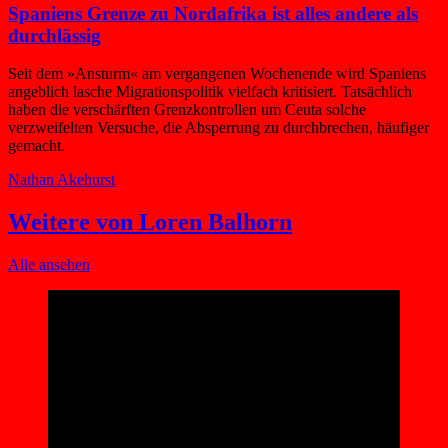
Spaniens Grenze zu Nordafrika ist alles andere als
durchlässig
Seit dem »Ansturm« am vergangenen Wochenende wird Spaniens
angeblich lasche Migrationspolitik vielfach kritisiert. Tatsächlich
haben die verschärften Grenzkontrollen um Ceuta solche
verzweifelten Versuche, die Absperrung zu durchbrechen, häufiger
gemacht.
Nathan Akehurst
Weitere von Loren Balhorn
Alle ansehen