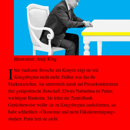
Illustration: Andy King
I
hre markante Brosche am Kragen trägt sie seit
Kriegsbeginn nicht mehr. Früher war das ihr
Markenzeichen. Sie unterstrich damit auf Pressekonferenzen
ihre geldpolitische Botschaft. Elwira Nabiullina ist Putins
wichtigste Bankerin. Sie leitet die Zentralbank.
Gerüchteweise wollte sie zu Kriegsbeginn zurücktreten, sie
habe schließlich »Ökonomie und nicht Fäkalienreinigung«
studiert. Putin ließ sie nicht.