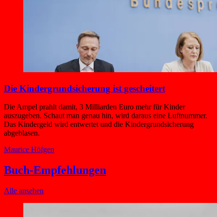
Die Kindergrund­sicherung ist gescheitert
Die Ampel prahlt damit, 3 Milliarden Euro mehr für Kinder
auszugeben. Schaut man genau hin, wird daraus eine Luftnummer.
Das Kindergeld wird entwertet und die Kindergrundsicherung
abgeblasen.
Maurice Höfgen
Buch-Empfehlungen
Alle ansehen