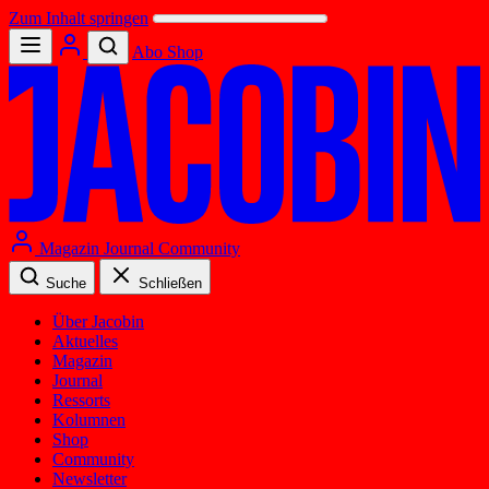
Zum Inhalt springen
Abo
Shop
Magazin
Journal
Community
Suche
Schließen
Über Jacobin
Aktuelles
Magazin
Journal
Ressorts
Kolumnen
Shop
Community
Newsletter