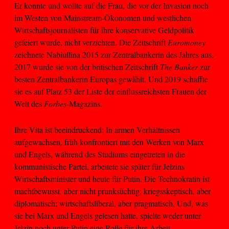
Er konnte und wollte auf die Frau, die vor der Invasion noch
im Westen von Mainstream-Ökonomen und westlichen
Wirtschaftsjournalisten für ihre konservative Geldpolitik
gefeiert wurde, nicht verzichten. Die Zeitschrift
Euromoney
zeichnete Nabiullina 2015 zur Zentralbankerin des Jahres aus.
2017 wurde sie von der britischen Zeitschrift
The Banker
zur
besten Zentralbankerin Europas gewählt. Und 2019 schaffte
sie es auf Platz 53 der Liste der einflussreichsten Frauen der
Welt des
Forbes
-Magazins.
Ihre Vita ist beeindruckend: In armen Verhältnissen
aufgewachsen, früh konfrontiert mit den Werken von Marx
und Engels, während des Studiums eingetreten in die
kommunistische Partei, arbeitete sie später für Jelzins
Wirtschaftsminister und heute für Putin. Die Technokratin ist
machtbewusst, aber nicht prunksüchtig; kriegsskeptisch, aber
diplomatisch; wirtschaftsliberal, aber pragmatisch. Und, was
sie bei Marx und Engels gelesen hatte, spielte weder unter
Jelzin noch unter Putin eine Rolle für ihre Arbeit –