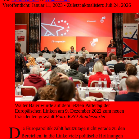
Veröffentlicht:
Januar 11, 2023
•
Zuletzt aktualisiert:
Juli 24, 2026
Walter Baier wurde auf dem letzten Parteitag der 
Europäischen Linken am 9. Dezember 2022 zum neuen 
Präsidenten gewählt.
Foto: KPÖ Bundespartei
D
ie Europapolitik zählt heutzutage nicht gerade zu den
Bereichen, in die Linke viele politische Hoffnungen