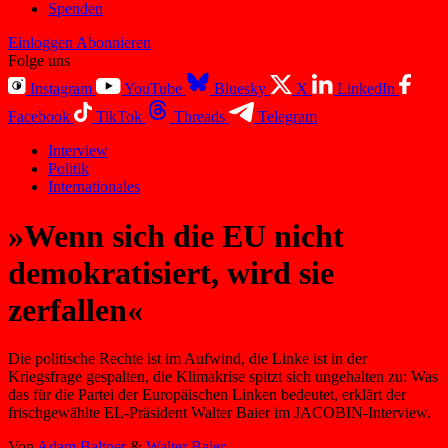
Spenden
Einloggen
Abonnieren
Folge uns
Instagram
YouTube
Bluesky
X
LinkedIn
Facebook
TikTok
Threads
Telegram
Interview
Politik
Internationales
»Wenn sich die EU nicht
demokratisiert, wird sie
zerfallen«
Die politische Rechte ist im Aufwind, die Linke ist in der
Kriegsfrage gespalten, die Klimakrise spitzt sich ungehalten zu: Was
das für die Partei der Europäischen Linken bedeutet, erklärt der
frisch­gewählte EL-Präsident Walter Baier im JACOBIN-Interview.
Von
Adam Baltner
&
Walter Baier