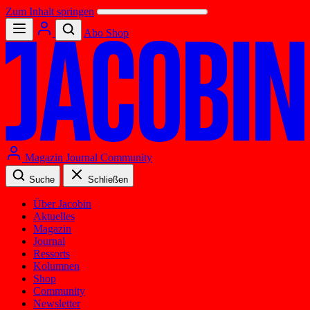
Zum Inhalt springen
Abo
Shop
Magazin
Journal
Community
Suche
Schließen
Über Jacobin
Aktuelles
Magazin
Journal
Ressorts
Kolumnen
Shop
Community
Newsletter