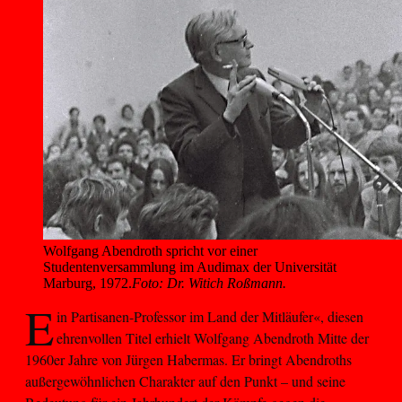
Wolfgang Abendroth spricht vor einer 
Studentenversammlung im Audimax der Universität 
Marburg, 1972.
Foto: Dr. Witich Roßmann.
E
in Partisanen-Professor im Land der Mitläufer«, diesen
ehrenvollen Titel erhielt Wolfgang Abendroth Mitte der
1960er Jahre von Jürgen Habermas. Er bringt Abendroths
außergewöhnlichen Charakter auf den Punkt – und seine