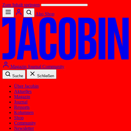
Zum Inhalt springen
Abo
Shop
Magazin
Journal
Community
Suche
Schließen
Über Jacobin
Aktuelles
Magazin
Journal
Ressorts
Kolumnen
Shop
Community
Newsletter