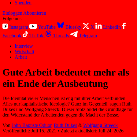
Spenden
Einloggen
Abonnieren
Folge uns
Instagram
YouTube
Bluesky
X
LinkedIn
Facebook
TikTok
Threads
Telegram
Interview
Wirtschaft
Arbeit
Gute Arbeit bedeutet mehr als
ein Ende der Ausbeutung
Die Identität vieler Menschen ist eng mit ihrer Arbeit verbunden.
Alles nur kapitalistische Ideologie? Ganz im Gegenteil, sagen Ruth
Dukes und Wolfgang Streeck: Dieser Stolz bildet die Grundlage für
den Widerstand der Arbeitenden gegen die Macht der Bosse.
Von
John-Baptiste Oduor
,
Ruth Dukes
&
Wolfgang Streeck
Veröffentlicht:
Juli 15, 2021
•
Zuletzt aktualisiert:
Juli 24, 2026