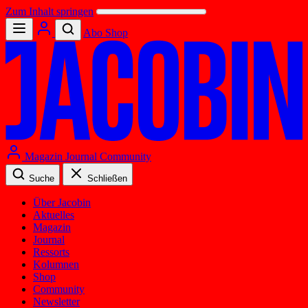
Zum Inhalt springen
Abo
Shop
Magazin
Journal
Community
Suche
Schließen
Über Jacobin
Aktuelles
Magazin
Journal
Ressorts
Kolumnen
Shop
Community
Newsletter