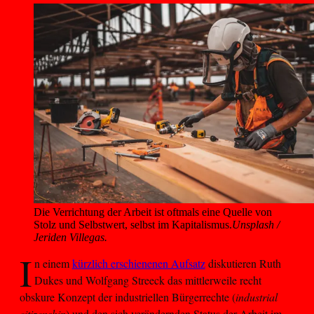
Die Verrichtung der Arbeit ist oftmals eine Quelle von 
Stolz und Selbstwert, selbst im Kapitalismus.
Unsplash /
Jeriden Villegas.
I
n einem
kürzlich erschienenen Aufsatz
diskutieren Ruth
Dukes und Wolfgang Streeck das mittlerweile recht
obskure Konzept der industriellen Bürgerrechte (
industrial
citizenship
) und den sich verändernden Status der Arbeit im