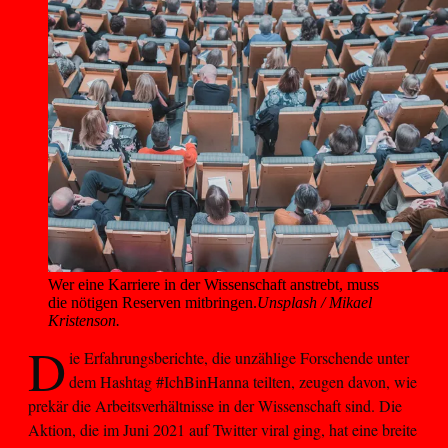
Wer eine Karriere in der Wissenschaft anstrebt, muss 
die nötigen Reserven mitbringen.
Unsplash / Mikael
Kristenson.
D
ie Erfahrungsberichte, die unzählige Forschende unter
dem Hashtag #IchBinHanna teilten, zeugen davon, wie
prekär die Arbeitsverhältnisse in der Wissenschaft sind. Die
Aktion, die im Juni 2021 auf Twitter viral ging, hat eine breite