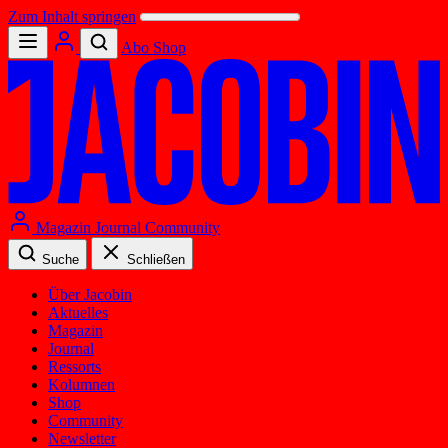
Zum Inhalt springen
Abo
Shop
Magazin
Journal
Community
Suche
Schließen
Über Jacobin
Aktuelles
Magazin
Journal
Ressorts
Kolumnen
Shop
Community
Newsletter