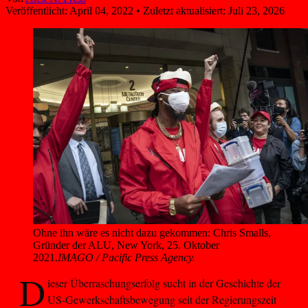
Veröffentlicht:
April 04, 2022
•
Zuletzt aktualisiert:
Juli 23, 2026
Ohne ihn wäre es nicht dazu gekommen: Chris Smalls, 
Gründer der ALU, New York, 25. Oktober 
2021.
IMAGO / Pacific Press Agency.
D
ieser Überraschungserfolg sucht in der Geschichte der
US-Gewerkschaftsbewegung seit der Regierungszeit