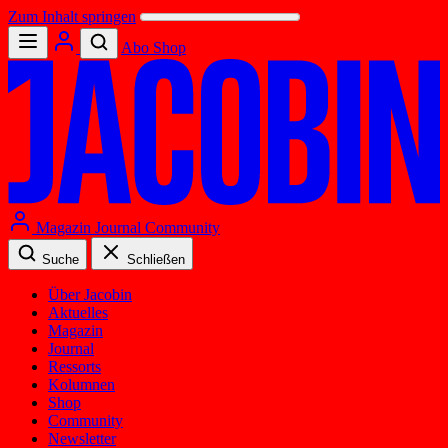
Zum Inhalt springen
Abo
Shop
Magazin
Journal
Community
Suche
Schließen
Über Jacobin
Aktuelles
Magazin
Journal
Ressorts
Kolumnen
Shop
Community
Newsletter