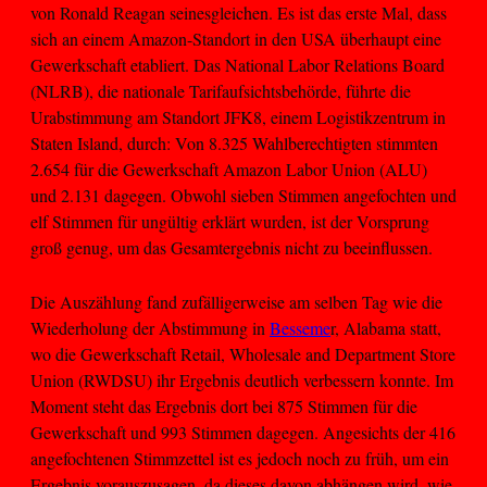
von Ronald Reagan seinesgleichen. Es ist das erste Mal, dass
sich an einem Amazon-Standort in den USA überhaupt eine
Gewerkschaft etabliert. Das National Labor Relations Board
(NLRB), die nationale Tarifaufsichtsbehörde, führte die
Urabstimmung am Standort JFK8, einem Logistikzentrum in
Staten Island, durch: Von 8.325 Wahlberechtigten stimmten
2.654 für die Gewerkschaft Amazon Labor Union (ALU)
und 2.131 dagegen. Obwohl sieben Stimmen angefochten und
elf Stimmen für ungültig erklärt wurden, ist der Vorsprung
groß genug, um das Gesamtergebnis nicht zu beeinflussen.
Die Auszählung fand zufälligerweise am selben Tag wie die
Wiederholung der Abstimmung in
Besseme
r, Alabama statt,
wo die Gewerkschaft Retail, Wholesale and Department Store
Union (RWDSU) ihr Ergebnis deutlich verbessern konnte. Im
Moment steht das Ergebnis dort bei 875 Stimmen für die
Gewerkschaft und 993 Stimmen dagegen. Angesichts der 416
angefochtenen Stimmzettel ist es jedoch noch zu früh, um ein
Ergebnis vorauszusagen, da dieses davon abhängen wird, wie