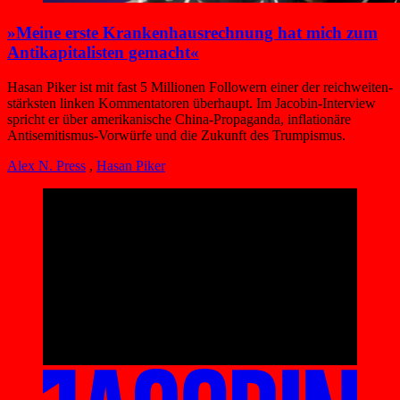
»Meine erste Krankenhaus­rechnung hat mich zum
Antikapitalisten gemacht«
Hasan Piker ist mit fast 5 Millionen Followern einer der reichweiten­
stärksten linken Kommentatoren überhaupt. Im Jacobin-Interview
spricht er über amerikanische China-Propaganda, inflationäre
Antisemitismus-Vorwürfe und die Zukunft des Trumpismus.
Alex N. Press
,
Hasan Piker