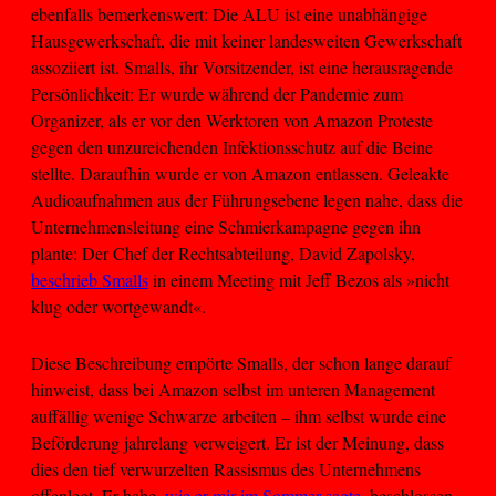
ebenfalls bemerkenswert: Die ALU ist eine unabhängige
Hausgewerkschaft, die mit keiner landesweiten Gewerkschaft
assoziiert ist. Smalls, ihr Vorsitzender, ist eine herausragende
Persönlichkeit: Er wurde während der Pandemie zum
Organizer, als er vor den Werktoren von Amazon Proteste
gegen den unzureichenden Infektionsschutz auf die Beine
stellte. Daraufhin wurde er von Amazon entlassen. Geleakte
Audioaufnahmen aus der Führungsebene legen nahe, dass die
Unternehmensleitung eine Schmierkampagne gegen ihn
plante: Der Chef der Rechtsabteilung, David Zapolsky,
beschrieb Smalls
in einem Meeting mit Jeff Bezos als »nicht
klug oder wortgewandt«.
Diese Beschreibung empörte Smalls, der schon lange darauf
hinweist, dass bei Amazon selbst im unteren Management
auffällig wenige Schwarze arbeiten – ihm selbst wurde eine
Beförderung jahrelang verweigert. Er ist der Meinung, dass
dies den tief verwurzelten Rassismus des Unternehmens
offenlegt. Er habe,
wie er mir im Sommer sagte
, beschlossen,