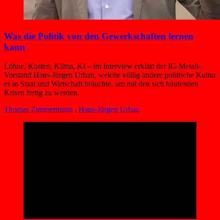
Was die Politik von den Gewerkschaften lernen
kann
Löhne, Kosten, Klima, KI – im Interview erklärt der IG-Metall-
Vorstand Hans-Jürgen Urban, welche völlig andere politische Kultur
es in Staat und Wirtschaft bräuchte, um mit den sich häufenden
Krisen fertig zu werden.
Thomas Zimmermann
,
Hans-Jürgen Urban