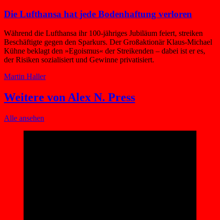
Die Lufthansa hat jede Bodenhaftung verloren
Während die Lufthansa ihr 100-jähriges Jubiläum feiert, streiken
Beschäftigte gegen den Sparkurs. Der Großaktionär Klaus-Michael
Kühne beklagt den »Egoismus« der Streikenden – dabei ist er es,
der Risiken sozialisiert und Gewinne privatisiert.
Martin Haller
Weitere von Alex N. Press
Alle ansehen