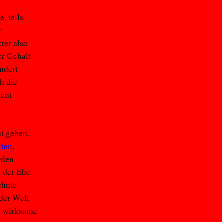
, teils
r
ter also
er Gehalt
ndert
h die
ment
t geben.
iten
,
rden
l der Ehe
ehnte
 der Welt
h wirksame