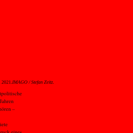
l 2021.
IMAGO / Stefan Zeitz.
tpolitische
 Jahren
hören –
iete
Druck eines