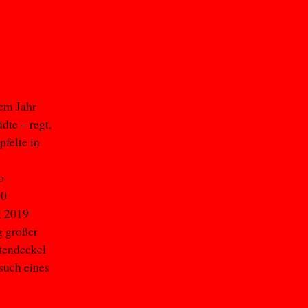
n
dem Jahr
dte – regt,
felte in
o
00
i 2019
g großer
etendeckel
such eines