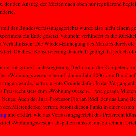
, der den Anstieg der Mieten nach oben nur regulierend beglei
inderte.
teil des Bundesverfassungsgerichts wurde also nicht einem g
xperiment ein Ende gesetzt, vielmehr verhindert es die Rückke
 Verhältnissen: Die Wieder-Einhegung des Marktes durch die 
kiert. Ob diese Konservierung dauerhaft gelingt, ist jedoch off
ie rot-rot-grüne Landesregierung Berlins auf die Kompetenz zu
des »Wohnungswesens« berief, die im Jahr 2006 vom Bund auf
rtragen wurde, hatte sie gute Gründe dafür. In der Vergangenhe
es Preisrecht stets zum »Wohnungswesen« – wie gesagt, Miete
s Neues. Auch der Jura-Professor Florian Rödl, der das Land Be
 den Mietendeckel vertrat, betont diesen Punkt in einer ersten
ung
und erklärt, wie das Verfassungsgericht das Preisrecht kün
titel »Wohnungswesen« abspalten musste, um zu seinem Urtei