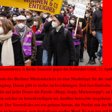
monstrierten in Berlin Tausende gegen das Karlsruher Urteil, 15. Apri
nde des Berliner Mietendeckels ist eine Niederlage für die stad
gung. Daran gibt es nichts zu beschönigen. Seit fast fünfzehn
lin auf jeder Demo die Parole »Hopp, hopp, Mietenstopp!« zu 
in solcher zu bewerkstelligen sei, darüber herrschte insgeheim
it. Der Vorstoß des rot-rot-grünen Senats, die Profite mit der M
er zu begrenzen, war deshalb ein großer Wurf. Er war nur auf 