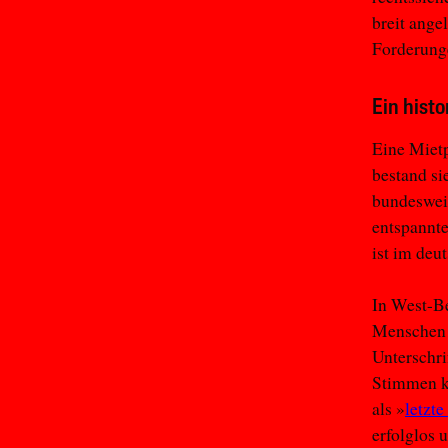
breit ange
Forderunge
Ein hist
Eine Mietp
bestand si
bundesweit
entspannt
ist im deu
In West-Be
Menschen d
Unterschri
Stimmen k
als »
letzt
erfolglos 