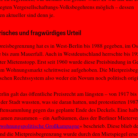
legten Vergesellschaftungs-Volksbegehrens möglich – dessen
n aktueller sind denn je.
orisches und fragwürdiges Urteil
reisbegrenzung hat es in West-Berlin bis 1988 gegeben, im Os
e bis zum Mauerfall. Auch in Westdeutschland herrschte bis 19
er Mietenstopp. Erst seit 1960 wurde diese Preisbindung in G
em Wohnungsmarkt schrittweise aufgehoben. Die Mietpreisbe
tschen Rechtssystem also weder ein Novum noch politisch origi
rlin galt das öffentliche Preisrecht am längsten – von 1917 bis
er Stadt wussten, was sie daran hatten, und protestierten 1987
ftensammlung gegen das geplante Ende des Deckels. Eine halb
amen zusammen – ein Aufbäumen, dass der Berliner Mieterve
e wohnungspolitische Großkampagne
« beschrieb. Diese blieb 
und die Mietpreisbegrenzung wurde durch den Mietspiegel erset