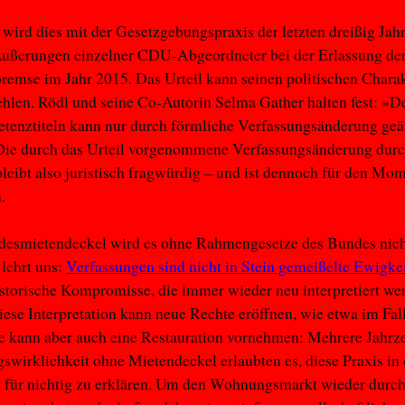
wird dies mit der Gesetzgebungspraxis der letzten dreißig Jahre
Äußerungen einzelner CDU-Abgeordneter bei der Erlassung de
remse im Jahr 2015. Das Urteil kann seinen politischen Charak
ehlen. Rödl und seine Co-Autorin Selma Gather halten fest: »D
tenztiteln kann nur durch förmliche Verfassungsänderung geä
Die durch das Urteil vorgenommene Verfassungsänderung durc
bleibt also juristisch fragwürdig – und ist dennoch für den Mo
.
desmietendeckel wird es ohne Rahmengesetze des Bundes nich
 lehrt uns:
Verfassungen sind nicht in Stein gemeißelte Ewigke
storische Kompromisse, die immer wieder neu interpretiert we
ese Interpretation kann neue Rechte eröffnen, wie etwa im Fal
Sie kann aber auch eine Restauration vornehmen: Mehrere Jahrz
swirklichkeit ohne Mietendeckel erlaubten es, diese Praxis in
s für nichtig zu erklären. Um den Wohnungsmarkt wieder durc