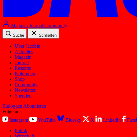
Magazin
Journal
Community
Suche
Schließen
Über Jacobin
Aktuelles
Magazin
Journal
Ressorts
Kolumnen
Shop
Community
Newsletter
Spenden
Einloggen
Abonnieren
Folge uns
Instagram
YouTube
Bluesky
X
LinkedIn
Face
Politik
Wirtschaft