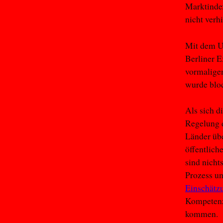
Marktindex
nicht verh
Mit dem Ur
Berliner E
vormaligen
wurde bloc
Als sich d
Regelung 
Länder übe
öffentlich
sind nicht
Prozess um
Einschätz
Kompetenz
kommen.