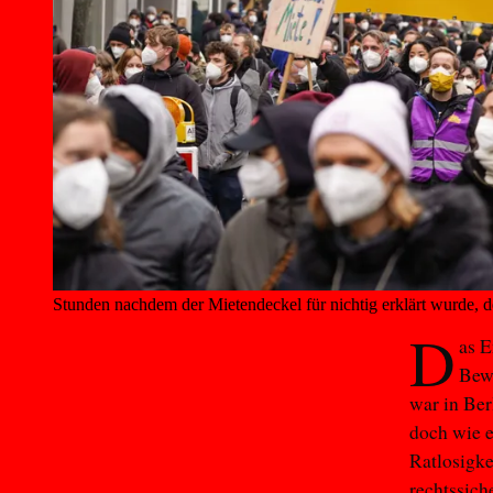
Stunden nachdem der Mietendeckel für nichtig erklärt wurde, de
D
as E
Bewe
war in Ber
doch wie e
Ratlosigke
rechtssich