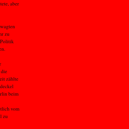
tete, aber
ewagten
hr zu
Politik
en.
r
 die
it zählte
ndeckel
rlin beim
stlich vom
l zu