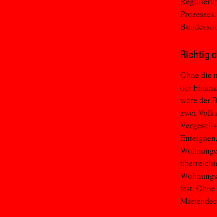
Regulierun
Prozesses.
Bundeskomp
Richtig 
Ohne die n
der Finanz
wäre der B
zwei Volk
Vergesell
Enteignen,
Wohnungen
überreicht
Wohnungsko
fest. Ohne
Mietendec