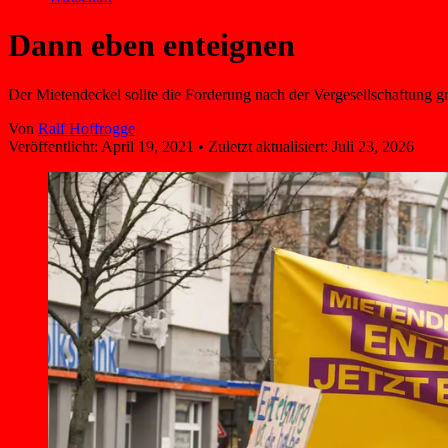
Dann eben enteignen
Der Mietendeckel sollte die Forderung nach der Vergesellschaftung
Von
Ralf Hoffrogge
Veröffentlicht:
April 19, 2021
•
Zuletzt aktualisiert:
Juli 23, 2026