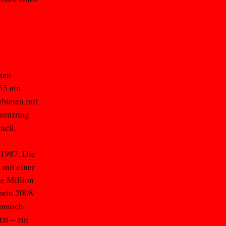
ten
55 ein
ebieten mit
grenzung
nell.
 1987. Die
 mit einer
e Million
rein 2008
dennoch
zt – ein