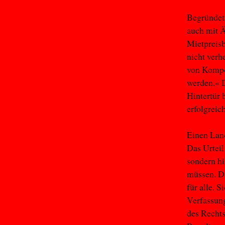
Begründet 
auch mit 
Mietpreisb
nicht verh
von Kompe
werden.« 
Hintertür 
erfolgreich
Einen Lan
Das Urteil
sondern hi
müssen. Di
für alle. 
Verfassung
des Recht