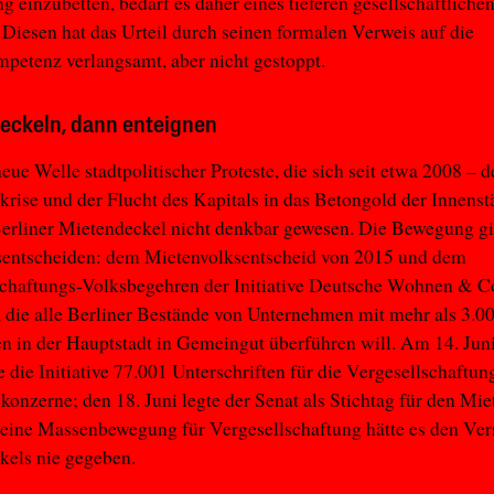
g einzubetten, bedarf es daher eines tieferen gesellschaftliche
 Diesen hat das Urteil durch seinen formalen Verweis auf die
etenz verlangsamt, aber nicht gestoppt.
deckeln, dann enteignen
eue Welle stadtpolitischer Proteste, die sich seit etwa 2008 – 
krise und der Flucht des Kapitals in das Betongold der Innenstä
erliner Mietendeckel nicht denkbar gewesen. Die Bewegung gip
sentscheiden: dem Mietenvolksentscheid von 2015 und dem
schaftungs-Volksbegehren der Initiative Deutsche Wohnen & C
 die alle Berliner Bestände von Unternehmen mit mehr als 3.0
 in der Hauptstadt in Gemeingut überführen will. Am 14. Jun
e die Initiative 77.001 Unterschriften für die Vergesellschaftun
nzerne; den 18. Juni legte der Senat als Stichtag für den Mi
 eine Massenbewegung für Vergesellschaftung hätte es den Ver
kels nie gegeben.