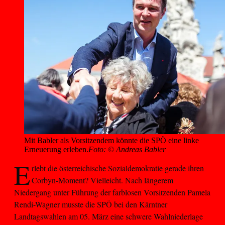
Mit Babler als Vorsitzendem könnte die SPÖ eine linke 
Erneuerung erleben.
Foto: © Andreas Babler
E
rlebt die österreichische Sozialdemokratie gerade ihren
Corbyn-Moment? Vielleicht. Nach längerem
Niedergang unter Führung der farblosen Vorsitzenden Pamela
Rendi-Wagner musste die SPÖ bei den Kärntner
Landtagswahlen am 05. März eine schwere Wahlniederlage