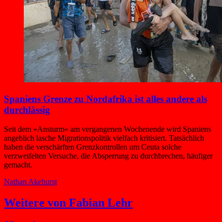
Spaniens Grenze zu Nordafrika ist alles andere als
durchlässig
Seit dem »Ansturm« am vergangenen Wochenende wird Spaniens
angeblich lasche Migrationspolitik vielfach kritisiert. Tatsächlich
haben die verschärften Grenzkontrollen um Ceuta solche
verzweifelten Versuche, die Absperrung zu durchbrechen, häufiger
gemacht.
Nathan Akehurst
Weitere von Fabian Lehr