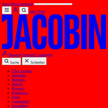
Zum Inhalt springen
Abo
Shop
Magazin
Journal
Community
Suche
Schließen
Über Jacobin
Aktuelles
Magazin
Journal
Ressorts
Kolumnen
Shop
Community
Newsletter