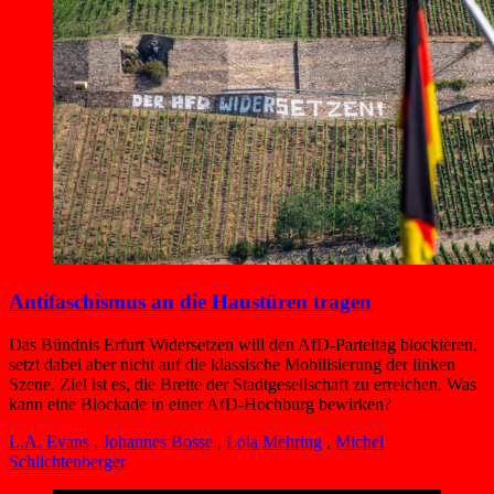
Antifaschismus an die Haustüren tragen
Das Bündnis Erfurt Widersetzen will den AfD-Parteitag blockieren,
setzt dabei aber nicht auf die klassische Mobilisierung der linken
Szene. Ziel ist es, die Breite der Stadtgesellschaft zu erreichen. Was
kann eine Blockade in einer AfD-Hochburg bewirken?
L.A. Evans
,
Johannes Bosse
,
Lola Mehring
,
Michel
Schlichtenberger