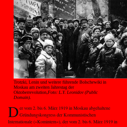
Trotzki, Lenin und weitere führende Bolschewiki in 
Moskau am zweiten Jahrestag der 
Oktoberrevolution,
Foto: L.Y. Leonidov (Public
Domain).
D
er vom 2. bis 6. März 1919 in Moskau abgehaltene
Gründungskongress der Kommunistischen
Internationale (»Komintern«), der vom 2. bis 6. März 1919 in