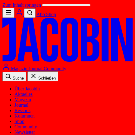
Zum Inhalt springen
Abo
Shop
Magazin
Journal
Community
Suche
Schließen
Über Jacobin
Aktuelles
Magazin
Journal
Ressorts
Kolumnen
Shop
Community
Newsletter