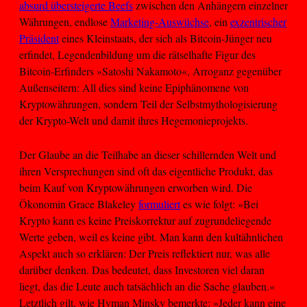
absurd übersteigerte Beefs
zwischen den Anhängern einzelner
Währungen, endlose
Marketing-Auswüchse
, ein
exzentrischer
Präsident
eines Kleinstaats, der sich als Bitcoin-Jünger neu
erfindet, Legendenbildung um die rätselhafte Figur des
Bitcoin-Erfinders »Satoshi Nakamoto«, Arroganz gegenüber
Außenseitern: All dies sind keine Epiphänomene von
Kryptowährungen, sondern Teil der Selbstmythologisierung
der Krypto-Welt und damit ihres Hegemonieprojekts.
Der Glaube an die Teilhabe an dieser schillernden Welt und
ihren Versprechungen sind oft das eigentliche Produkt, das
beim Kauf von Kryptowährungen erworben wird. Die
Ökonomin Grace Blakeley
formuliert
es wie folgt: »Bei
Krypto kann es keine Preiskorrektur auf zugrundeliegende
Werte geben, weil es keine gibt. Man kann den kultähnlichen
Aspekt auch so erklären: Der Preis reflektiert nur, was alle
darüber denken. Das bedeutet, dass Investoren viel daran
liegt, das die Leute auch tatsächlich an die Sache glauben.«
Letztlich gilt, wie Hyman Minsky bemerkte: »Jeder kann eine