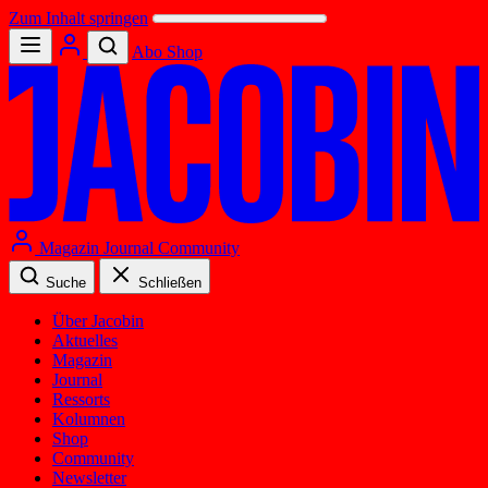
Zum Inhalt springen
Abo
Shop
Magazin
Journal
Community
Suche
Schließen
Über Jacobin
Aktuelles
Magazin
Journal
Ressorts
Kolumnen
Shop
Community
Newsletter