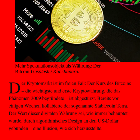
Mehr Spekulationsobjekt als Währung: Der 
Bitcoin.
Unsplash / Kanchanara.
D
er Kryptomarkt ist im freien Fall: Der Kurs des Bitcoins
– die wichtigste und erste Kryptowährung, die das
Phänomen 2009 begründete – ist abgestürzt. Bereits vor
einigen Wochen kollabierte der sogenannte Stablecoin Terra.
Der Wert dieser digitalen Währung sei, wie immer behauptet
wurde, durch algorithmisches Design an den US-Dollar
gebunden – eine Illusion, wie sich herausstellte.