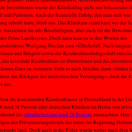
de Investitionen wurde der Klinikalltag nicht nur belastender f
t und Patienten. Auch der finanzielle Erfolg, den man sich von
rung erhofft hatte, blieb aus. Das Klinikum stand kurz vor der 
e Aussichten für alle Beschäftigten, aber auch für die Bewohn
des Peine Landkreises. Doch dann kam es in den Worten des
usdirektors Wolfgang Jitschin zum »Glücksfall: Nach langem
innen und Bürgern sowie der Krankenhausbelegschaft entschie
das kriselnde Krankenhaus zu übernehmen und das Investitio
lionen Euro zu stemmen. Geht es nach Jitschin, dann »bilde
ser das Rückgrat der medizinischen Versorgung«, doch die Re
s aus.
iben die kommunalen Krankenhäuser in Deutschland in der Unt
 rund 38 Prozent aller deutschen Kliniken im Besitz von priva
während die
öffentlichen nur rund 28 Prozent
ausmachten. Hier 
olgen des Privatisierungstrends der unter der Regierung Helmu
epunkt fand. Doch auch in der Folge wurde weiter nach dem V