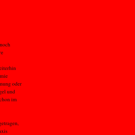
 noch
re
eiterhin
emie
gnung oder
gel und
schon im
etragen,
axis