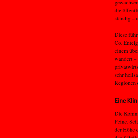
gewachsen
die öffent
ständig –
Diese füh
Co. Enteig
einem übe
wandert – 
privatwirt
sehr heils
Regionen 
Eine Klin
Die Kommun
Peine. Sei
der Höhe d
das Klini