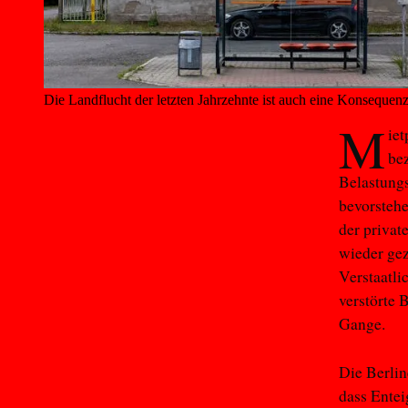
Die Landflucht der letzten Jahrzehnte ist auch eine Konsequen
M
iet
be
Belastung
bevorstehe
der privat
wieder gez
Verstaatl
verstörte 
Gange.
Die Berli
dass Entei