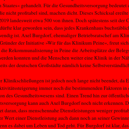
 Staates« gehandelt. Für die Gesundheitsversorgung bedeutet 
die nicht profitabel sind, machen dicht. Dieses Schicksal ereilt
019 landesweit etwa 500 von ihnen. Doch spätestens seit der 
ürfte klar geworden sein, dass jedes Krankenhaus buchstäblic
endig ist. Axel Burgdorf, ehemaliger Betriebsratschef am Kl
Gründer der Initiative »Wir für das Klinikum Peine«, freut sich
 die Rekommunalisierung in Peine die Arbeitsplätze der Beleg
werden konnten und die Menschen weiter eine Klinik in der Nä
seits der deutschen Großstädte nämlich keine Selbstverständlich
r Klinikschließungen ist jedoch noch lange nicht beendet, da E
tivitätssteigerung immer noch die bestimmenden Faktoren in 
on des Gesundheitswesens sind. Einen Trend hin zur öffentlic
sversorgung kann auch Axel Burgdorf noch nicht erkennen. Da
tzt daran, dass menschennahe Dienstleistungen weniger profitab
er Wert einer Dienstleistung auch dann noch an seiner Gewin
enn es dabei um Leben und Tod geht. Für Burgdorf ist klar, das