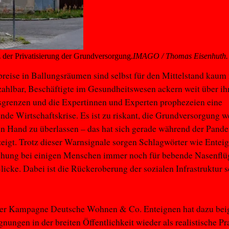
z der Privatisierung der Grundversorgung.
IMAGO / Thomas Eisenhuth.
preise in Ballungsräumen sind selbst für den Mittelstand kaum
zahlbar, Beschäftigte im Gesundheitswesen ackern weit über ih
sgrenzen und die Expertinnen und Experten prophezeien eine
nde Wirtschaftskrise. Es ist zu riskant, die Grundversorgung w
en Hand zu überlassen – das hat sich gerade während der Pand
eigt. Trotz dieser Warnsignale sorgen Schlagwörter wie Entei
ichung bei einigen Menschen immer noch für bebende Nasenflü
Blicke. Dabei ist die Rückeroberung der sozialen Infrastruktur 
ner Kampagne Deutsche Wohnen & Co. Enteignen hat dazu beig
gnungen in der breiten Öffentlichkeit wieder als realistische Pr