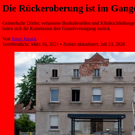
Die Rückeroberung ist im Gang
Geisterhafte Dörfer, verlassene Bushaltestellen und Klinikschließunge
holen sich die Kommunen ihre Grundversorgung zurück.
Von
Jonas Junack
Veröffentlicht:
März 16, 2021
•
Zuletzt aktualisiert:
Juli 23, 2026