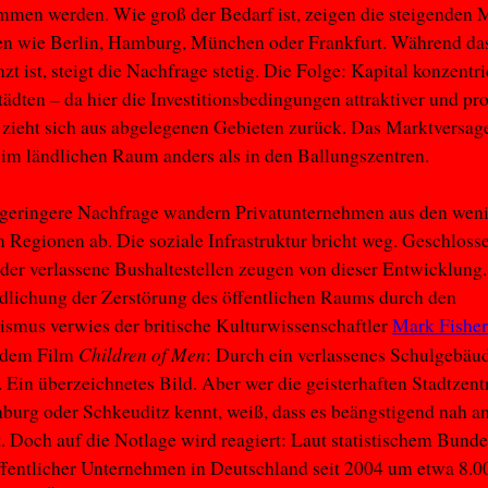
en werden. Wie groß der Bedarf ist, zeigen die steigenden M
en wie Berlin, Hamburg, München oder Frankfurt. Während da
zt ist, steigt die Nachfrage stetig. Die Folge: Kapital konzentrie
ädten – da hier die Investitionsbedingungen attraktiver und pro
 zieht sich aus abgelegenen Gebieten zurück. Das Marktversag
 im ländlichen Raum anders als in den Ballungszentren.
 geringere Nachfrage wandern Privatunternehmen aus den weni
n Regionen ab. Die soziale Infrastruktur bricht weg. Geschloss
der verlassene Bushaltestellen zeugen von dieser Entwicklung.
dlichung der Zerstörung des öffentlichen Raums durch den
ismus verwies der britische Kulturwissenschaftler
Mark Fisher
Children of Men
 dem Film
: Durch ein verlassenes Schulgebäud
. Ein überzeichnetes Bild. Aber wer die geisterhaften Stadtzent
burg oder Schkeuditz kennt, weiß, dass es beängstigend nah an
st. Doch auf die Notlage wird reagiert: Laut statistischem Bunde
ffentlicher Unternehmen in Deutschland seit 2004 um etwa 8.0