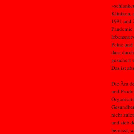
»schlanken
Kliniken, 
1991 und 2
Pandemie d
lebensnotw
Peine und 
dass durch
gesichert 
Das ist ab
Die Ära de
und Produk
Organisati
Gesundheit
nicht zule
und sich d
bemisst, w