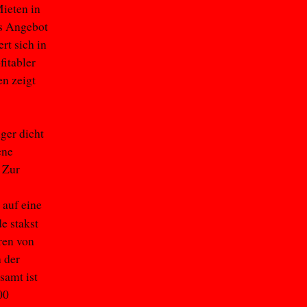
ieten in
s Angebot
rt sich in
fitabler
en zeigt
ger dicht
ene
 Zur
auf eine
e stakst
ren von
 der
samt ist
00