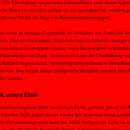
. Die Übernahme von privaten Unternehmen samt ihrem Kapit
liche Hand ist also alles andere als ein Ausnahmefall, sondern p
 und zwar häufig im Zuge von Rekommunalisierungen.
ren meist zu weniger Gegenwehr als Vorhaben wie Deutsche 
nen. Und das hat Gründe. Einerseits müssen Liberale weniger 
rmächtigen Staatsapparat haben, wenn Infrastruktur in kommu
Föderalismus sei Dank. Andererseits kann die Überführung vo
schaftlich organisierten Versorgungsunternehmen in öffentlich
am sein. Das zeigen einige erfolgreiche Beispiele aus den versc
des Landes.
ik, unsere Klinik
alisierungstour führt zuerst nach Peine, genauer gesagt ins
t Oktober 2020 gehört dieses wieder der Stadt und ihrem Landk
er Privatisierungswelle hatte die AKH-Stiftung aus Celle im J
kum gekauft. Durch Sparmaßnahmen, Arbeitsintensivierung un