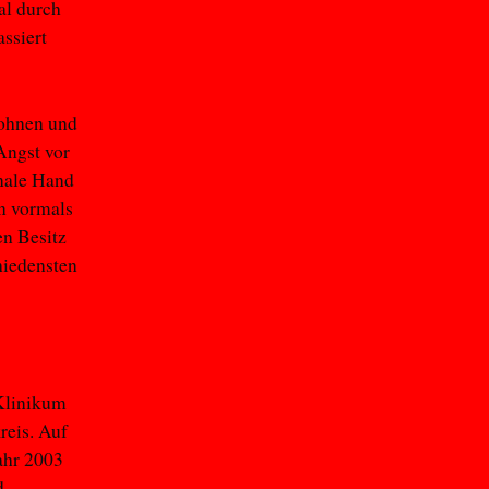
al durch
assiert
Wohnen und
Angst vor
nale Hand
n vormals
en Besitz
hiedensten
 Klinikum
reis. Auf
ahr 2003
d