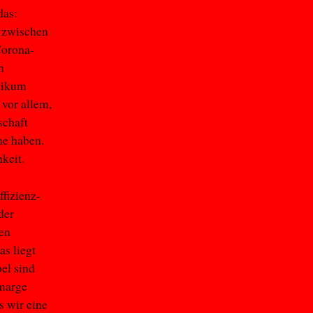
das:
e zwischen
Corona-
h
inikum
 vor allem,
schaft
he haben.
keit.
ffizienz-
der
hen
s liegt
el sind
nmarge
s wir eine