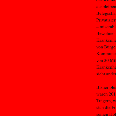
ausbleiben
Belegschaf
Privatisie
– miserabl
Bewohner 
Krankenha
von Bürger
Kommune, 
von 30 Mil
Krankenhäu
sieht ander
Bisher ble
waren 2018
Trägern, 
sich die F
seinen Höh