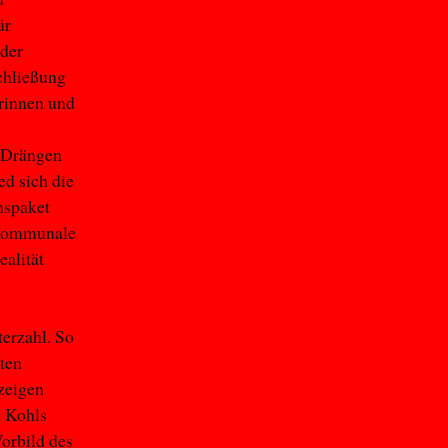
ür
 der
Schließung
erinnen und
 Drängen
d sich die
nspaket
n kommunale
alität
erzahl. So
ten
zeigen
t Kohls
orbild des