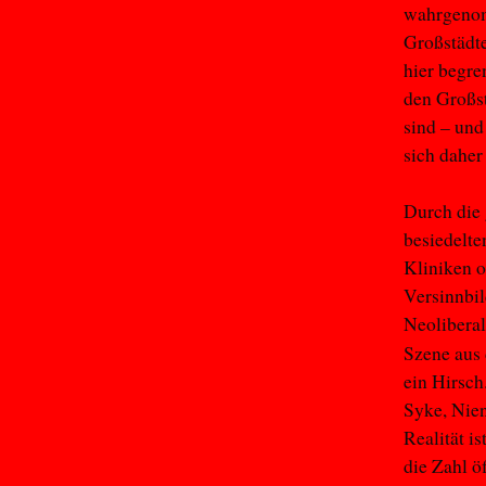
wahrgenomm
Großstädt
hier begren
den Großst
sind – und
sich daher
Durch die
besiedelte
Kliniken o
Versinnbil
Neoliberal
Szene aus
ein Hirsch
Syke, Nien
Realität i
die Zahl ö