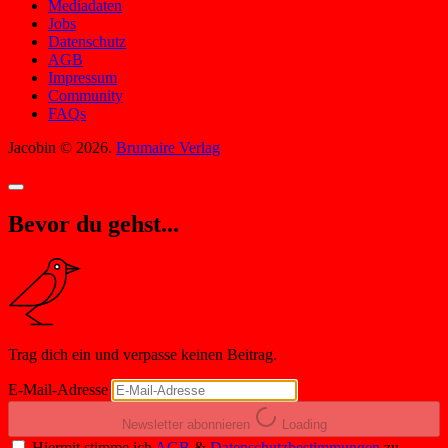
Mediadaten
Jobs
Datenschutz
AGB
Impressum
Community
FAQs
Jacobin © 2026.
Brumaire Verlag
Bevor du gehst...
Trag dich ein und verpasse keinen Beitrag.
E-Mail-Adresse
Newsletter abonnieren
Loading
Hiermit stimme ich
AGB
&
Datenschutzbestimmungen
zu.