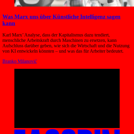
Was Marx uns über Künstliche Intelligenz sagen
kann
Karl Marx’ Analyse, dass der Kapitalismus dazu tendiert,
menschliche Arbeitskraft durch Maschinen zu ersetzen, kann
Aufschluss darüber geben, wie sich die Wirtschaft und die Nutzung
von KI entwickeln könnten – und was das für Arbeiter bedeutet.
Branko Milanović