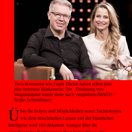
Tech-Investoren wie Frank Thelen haben schon jetzt 
eine immense Marktmacht. Die   Förderung von 
Wagniskapital würde diese noch vergrößern.
IMAGO /
Stefan Schmidbauer.
Ü
ber die Folgen und Möglichkeiten neuer Technologien
wie dem maschinellen Lernen und der künstlichen
Intelligenz wird viel diskutiert, weniger über die
grundlegenden Bedingungen ihrer Entwicklung. Im