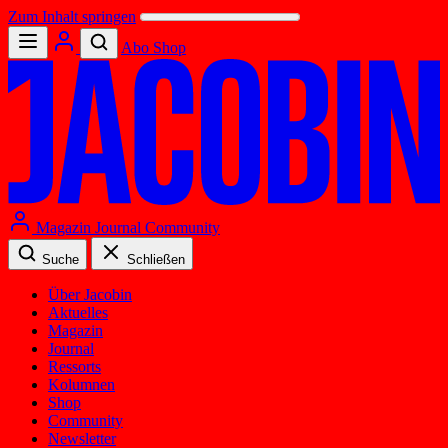
Zum Inhalt springen
Abo
Shop
Magazin
Journal
Community
Suche
Schließen
Über Jacobin
Aktuelles
Magazin
Journal
Ressorts
Kolumnen
Shop
Community
Newsletter