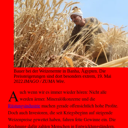
Bauer bei der Weizenernte in Banha, Ägypten. Die 
Preissteigerungen sind dort besonders extrem, 19. Mai 
2022.
IMAGO / ZUMA Wire.
A
uch wenn wir es immer wieder hören: Nicht alle
werden ärmer. Mineralölkonzerne und die
Rüstungsindustrie
machen gerade offensichtlich hohe Profite.
Doch auch Investoren, die seit Kriegsbeginn auf steigende
Weizenpreise gewettet haben, fahren fette Gewinne ein. Die
Rechnung dafür zahlen Menschen in Entwicklungsländern,