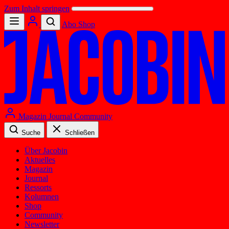
Zum Inhalt springen
Abo
Shop
Magazin
Journal
Community
Suche
Schließen
Über Jacobin
Aktuelles
Magazin
Journal
Ressorts
Kolumnen
Shop
Community
Newsletter