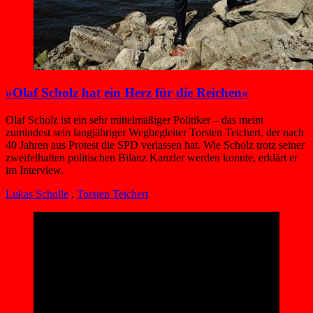
»Olaf Scholz hat ein Herz für die Reichen«
Olaf Scholz ist ein sehr mittelmäßiger Politiker – das meint
zumindest sein langjähriger Wegbegleiter Torsten Teichert, der nach
40 Jahren aus Protest die SPD verlassen hat. Wie Scholz trotz seiner
zweifelhaften politischen Bilanz Kanzler werden konnte, erklärt er
im Interview.
Lukas Scholle
,
Torsten Teichert