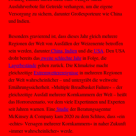
Ausfuhrverbote für Getreide verhangen, um die eigene
Versorgung zu sichern, darunter Großexporteure wie China
und Indien.
Besonders gravierend ist, dass dieses Jahr gleich mehrere
Regionen der Welt von Ausfällen der Weizenernte betroffen
sein werden, darunter
China
,
Indien
und die
USA
. Den USA
droht bereits das
zweite schlechte Jahr
in Folge, die
Lagerbestände
gehen zurück. Die Klimakrise macht
gleichzeitige
Extremwetterereignisse
in mehreren Regionen
der Welt wahrscheinlicher – und untergräbt die weltweite
Ernährungssicherheit. »Multiple Breadbasket Failure« – der
gleichzeitige Ausfall mehrerer Kornkammern der Welt – heißt
das Horrorszenario, vor dem viele Expertinnen und Experten
seit Jahren warnen. Eine
Studie
der Beratungsagentur
McKinsey & Company kam 2020 zu dem Schluss, dass »ein
›echtes‹ Versagen mehrerer Kornkammern« in naher Zukunft
»immer wahrscheinlicher« werde.