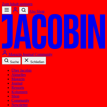
Zum Inhalt springen
Abo
Shop
Magazin
Journal
Community
Suche
Schließen
Über Jacobin
Aktuelles
Magazin
Journal
Ressorts
Kolumnen
Shop
Community
Newsletter