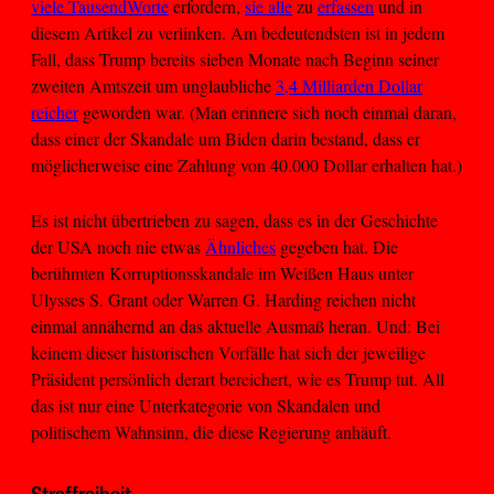
viele Tausend
Worte
erfordern,
sie alle
zu
erfassen
und in
diesem Artikel zu verlinken. Am bedeutendsten ist in jedem
Fall, dass Trump bereits sieben Monate nach Beginn seiner
zweiten Amtszeit um unglaubliche
3,4 Milliarden Dollar
reicher
geworden war. (Man erinnere sich noch einmal daran,
dass einer der Skandale um Biden darin bestand, dass er
möglicherweise eine Zahlung von 40.000 Dollar erhalten hat.)
Es ist nicht übertrieben zu sagen, dass es in der Geschichte
der USA noch nie etwas
Ähnliches
gegeben hat. Die
berühmten Korruptionsskandale im Weißen Haus unter
Ulysses S. Grant oder Warren G. Harding reichen nicht
einmal annähernd an das aktuelle Ausmaß heran. Und: Bei
keinem dieser historischen Vorfälle hat sich der jeweilige
Präsident persönlich derart bereichert, wie es Trump tut. All
das ist nur eine Unterkategorie von Skandalen und
politischem Wahnsinn, die diese Regierung anhäuft.