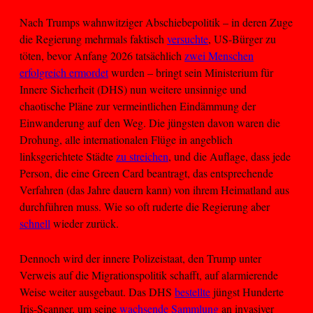
Nach Trumps wahnwitziger Abschiebepolitik – in deren Zuge
die Regierung mehrmals faktisch
versuchte
, US-Bürger zu
töten, bevor Anfang 2026 tatsächlich
zwei Menschen
erfolgreich ermordet
wurden – bringt sein Ministerium für
Innere Sicherheit (DHS) nun weitere unsinnige und
chaotische Pläne zur vermeintlichen Eindämmung der
Einwanderung auf den Weg. Die jüngsten davon waren die
Drohung, alle internationalen Flüge in angeblich
linksgerichtete Städte
zu streichen
, und die Auflage, dass jede
Person, die eine Green Card beantragt, das entsprechende
Verfahren (das Jahre dauern kann) von ihrem Heimatland aus
durchführen muss. Wie so oft ruderte die Regierung aber
schnell
wieder zurück.
Dennoch wird der innere Polizeistaat, den Trump unter
Verweis auf die Migrationspolitik schafft, auf alarmierende
Weise weiter ausgebaut. Das DHS
bestellte
jüngst Hunderte
Iris-Scanner, um seine
wachsende Sammlung
an invasiver