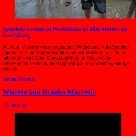
Spaniens Grenze zu Nordafrika ist alles andere als
durchlässig
Seit dem »Ansturm« am vergangenen Wochenende wird Spaniens
angeblich lasche Migrationspolitik vielfach kritisiert. Tatsächlich
haben die verschärften Grenzkontrollen um Ceuta solche
verzweifelten Versuche, die Absperrung zu durchbrechen, häufiger
gemacht.
Nathan Akehurst
Weitere von Branko Marcetic
Alle ansehen