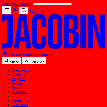
Zum Inhalt springen
Abo
Shop
Magazin
Journal
Community
Suche
Schließen
Über Jacobin
Aktuelles
Magazin
Journal
Ressorts
Kolumnen
Shop
Community
Newsletter