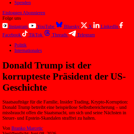
Spenden
Einloggen
Abonnieren
Folge uns
Instagram
YouTube
Bluesky
X
LinkedIn
Facebook
TikTok
Threads
Telegram
Politik
Internationales
Donald Trump ist der
korrupteste Präsident der US-
Geschichte
Staatsaufträge für die Familie, Insider Trading, Krypto-Korruption:
Donald Trump betreibt eine beispiellose Selbstbereicherung – und
missbraucht offen die Staatsmacht, um sich und seine Nächsten in
Steuer- und Epstein-Skandalen straffrei zu halten.
Von
Branko Marcetic
Veröffentlicht:
Juni 08, 2026