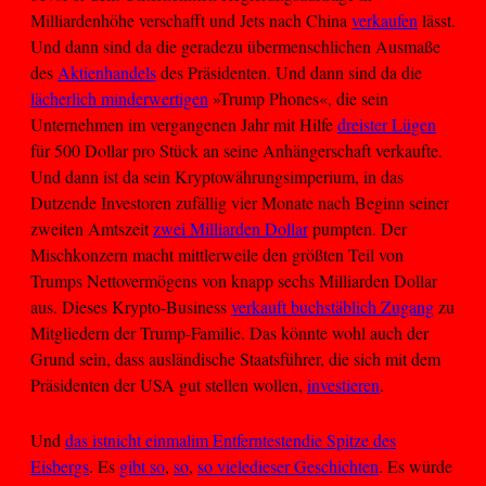
Milliardenhöhe verschafft und Jets nach China
verkaufen
lässt.
Und dann sind da die geradezu übermenschlichen Ausmaße
des
Aktienhandels
des Präsidenten. Und dann sind da die
lächerlich minderwertigen
»Trump Phones«, die sein
Unternehmen im vergangenen Jahr mit Hilfe
dreister Lügen
für 500 Dollar pro Stück an seine Anhängerschaft verkaufte.
Und dann ist da sein Kryptowährungsimperium, in das
Dutzende Investoren zufällig vier Monate nach Beginn seiner
zweiten Amtszeit
zwei Milliarden Dollar
pumpten. Der
Mischkonzern macht mittlerweile den größten Teil von
Trumps Nettovermögens von knapp sechs Milliarden Dollar
aus. Dieses Krypto-Business
verkauft buchstäblich Zugang
zu
Mitgliedern der Trump-Familie. Das könnte wohl auch der
Grund sein, dass ausländische Staatsführer, die sich mit dem
Präsidenten der USA gut stellen wollen,
investieren
.
Und
das ist
nicht einmal
im Entferntesten
die Spitze des
Eisbergs
. Es
gibt so
,
so
,
so viele
dieser Geschichten
. Es würde