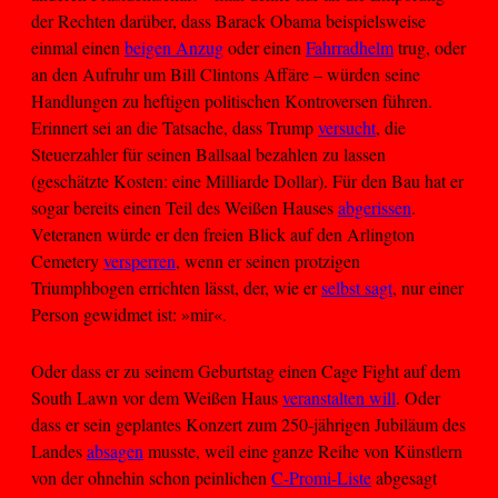
der Rechten darüber, dass Barack Obama beispielsweise
einmal einen
beigen Anzug
oder einen
Fahrradhelm
trug, oder
an den Aufruhr um Bill Clintons Affäre – würden seine
Handlungen zu heftigen politischen Kontroversen führen.
Erinnert sei an die Tatsache, dass Trump
versucht
, die
Steuerzahler für seinen Ballsaal bezahlen zu lassen
(geschätzte Kosten: eine Milliarde Dollar). Für den Bau hat er
sogar bereits einen Teil des Weißen Hauses
abgerissen
.
Veteranen würde er den freien Blick auf den Arlington
Cemetery
versperren
, wenn er seinen protzigen
Triumphbogen errichten lässt, der, wie er
selbst sagt
, nur einer
Person gewidmet ist: »mir«.
Oder dass er zu seinem Geburtstag einen Cage Fight auf dem
South Lawn vor dem Weißen Haus
veranstalten will
. Oder
dass er sein geplantes Konzert zum 250-jährigen Jubiläum des
Landes
absagen
musste, weil eine ganze Reihe von Künstlern
von der ohnehin schon peinlichen
C-Promi-Liste
abgesagt