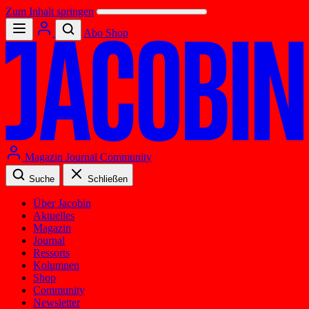
Zum Inhalt springen
Abo
Shop
Magazin
Journal
Community
Suche
Schließen
Über Jacobin
Aktuelles
Magazin
Journal
Ressorts
Kolumnen
Shop
Community
Newsletter