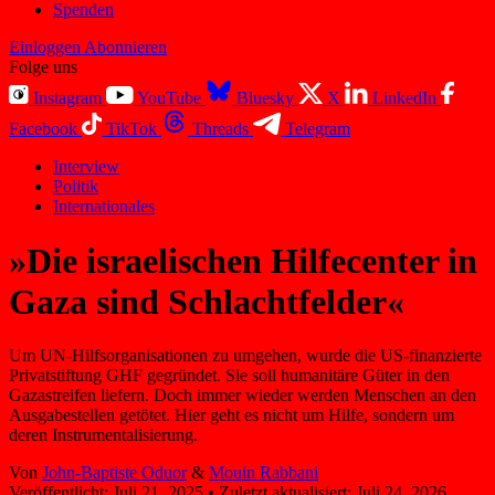
Spenden
Einloggen
Abonnieren
Folge uns
Instagram
YouTube
Bluesky
X
LinkedIn
Facebook
TikTok
Threads
Telegram
Interview
Politik
Internationales
»Die israelischen Hilfecenter in
Gaza sind Schlachtfelder«
Um UN-Hilfsorganisationen zu umgehen, wurde die US-finanzierte
Privatstiftung GHF gegründet. Sie soll humanitäre Güter in den
Gazastreifen liefern. Doch immer wieder werden Menschen an den
Ausgabestellen getötet. Hier geht es nicht um Hilfe, sondern um
deren Instrumentalisierung.
Von
John-Baptiste Oduor
&
Mouin Rabbani
Veröffentlicht:
Juli 21, 2025
•
Zuletzt aktualisiert:
Juli 24, 2026