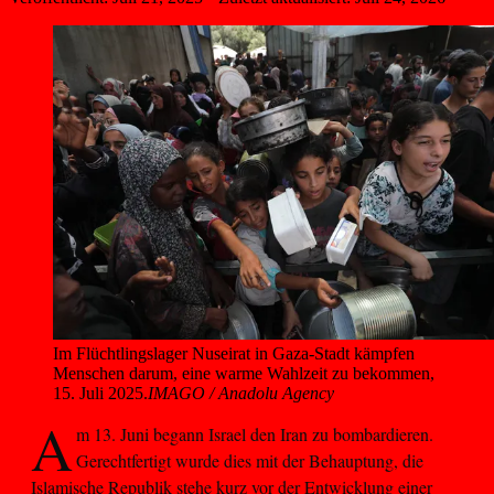
Im Flüchtlingslager Nuseirat in Gaza-Stadt kämpfen 
Menschen darum, eine warme Wahlzeit zu bekommen, 
15. Juli 2025.
IMAGO / Anadolu Agency
A
m 13. Juni begann Israel den Iran zu bombardieren.
Gerechtfertigt wurde dies mit der Behauptung, die
Islamische Republik stehe kurz vor der Entwicklung einer