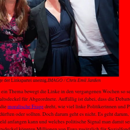
e der Linkspartei uneinig.
IMAGO / Chris Emil Janßen
ein Thema bewegt die Linke in den vergangenen Wochen so se
ltsdeckel für Abgeordnete. Auffällig ist dabei, dass die Debatt
 die
moralische Frage
dreht, wie viel linke Politikerinnen und P
dürften oder sollten. Doch darum geht es nicht. Es geht darum
ld anfangen kann und welches politische Signal man damit se
sdeckel könnten Millionen von Euro zusätzlich für Sozialfond