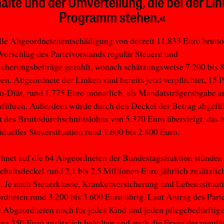
lte und der Umverteilung, die bei der Li
Programm stehen.«
lle Abgeordnetenentschädigung von derzeit 11.833 Euro brutt
orschlag des Parteivorstands regulär Steuern und
icherungsbeiträge gezahlt, wonach schätzungsweise 7.200 bis 
ben. Abgeordnete der Linken sind bereits jetzt verpflichtet, 15 
to-Diät, rund 1.775 Euro monatlich, als Mandatsträgerabgabe a
uführen. Außerdem würde durch den Deckel der Betrag abgefüh
 des Bruttodurchschnittslohns von 5.370 Euro übersteigt, das h
idueller Steuersituation rund 1.600 bis 2.800 Euro.
net auf die 64 Abgeordneten der Bundestagsfraktion stünden 
haltsdeckel rund 2,1 bis 2,5 Millionen Euro jährlich zusätzlic
 Je nach Steuerklasse, Krankenversicherung und Lebenssituat
dneten rund 3.200 bis 3.600 Euro übrig. Laut Antrag des Part
e Abgeordneten noch für jedes Kind und jeden pflegebedürftig
n 350 Euro zusätzlich behalten und auch die Frage der regulä