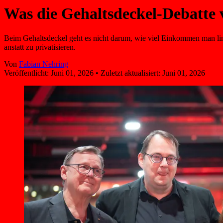
Was die Gehaltsdeckel-Debatte v
Beim Gehaltsdeckel geht es nicht darum, wie viel Einkommen man link
anstatt zu privatisieren.
Von
Fabian Nehring
Veröffentlicht:
Juni 01, 2026
•
Zuletzt aktualisiert:
Juni 01, 2026