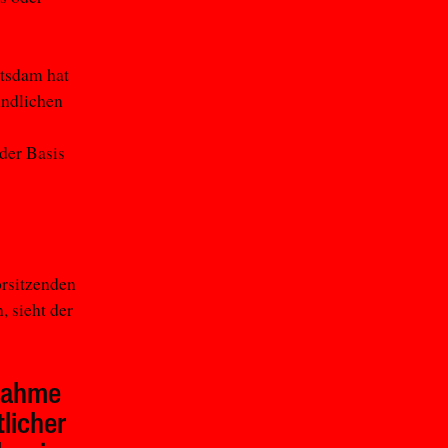
otsdam hat
indlichen
der Basis
orsitzenden
, sieht der
gnahme
licher