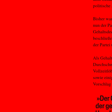
politische
Bisher war
nun der Pa
Gehaltsde
beschließe
der Partei
Als Gehalt
Durchschni
Vollzeitlö
sowie eini
Vorschlag 
»Der 
der g