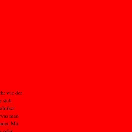
hr wie der
e sich
olitiker
, was man
ndet. Mit
s oder