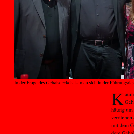
In der Frage des Gehalsdeckels ist man sich in der Führungsrieg
K
aum 
Geha
häufig um
verdienen 
mit dem Ge
dem Gehalt