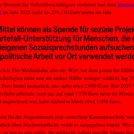
ne Prozent der Vollzeitbeschäftigten verdiente laut dem
Statisti
t
im Jahr 2025 mehr als 219.110 Euro brutto im Jahr.
ittel können als Spende für soziale Projek
rtefall-Unterstützung für Menschen, die 
ieigenen Sozialsprechstunden aufsuchen
 politische Arbeit vor Ort verwendet werd
ich: Der Medianlohn, also der Wert, bei dem genau die Hälfte
schäftigten mehr und die andere Hälfte weniger verdient, lag 2
 Euro brutto monatlich, also netto etwa 2.950 Euro. Wer 2025 
tlohn arbeitete, kam nur auf rund 1.570 Euro netto im Monat
 angewiesen war, hatte inklusive Miete etwa 1.050 Euro.
t für die Abgeordneten eine steuerfreie Kostenpauschale von
lich ohne Nachweispflicht, wofür es ausgegeben wurde. Wer d
, so wie es sein sollte, für politische Arbeit ausgibt, könnte das