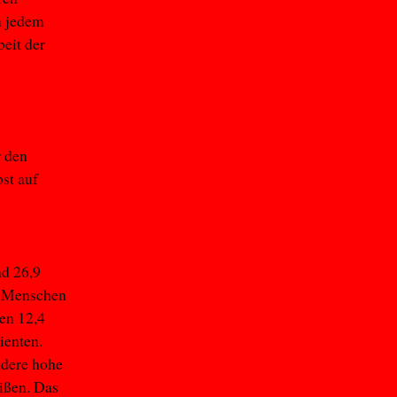
In jedem
beit der
r den
bst auf
d 26,9
en Menschen
en 12,4
ienten.
ndere hohe
ißen. Das