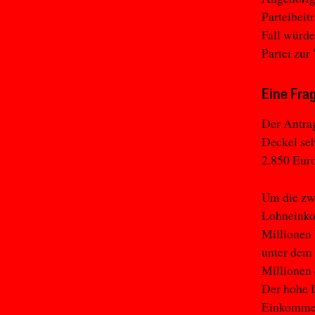
Parteibeit
Fall würde
Partei zur
Eine Fra
Der Antrag
Deckel seh
2.850 Euro
Um die zwe
Lohneinko
Millionen 
unter dem
Millionen 
Der hohe 
Einkommen