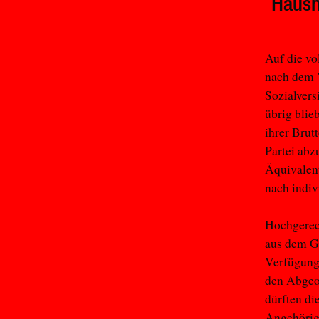
Hausha
Auf die vo
nach dem V
Sozialvers
übrig blie
ihrer Brut
Partei abz
Äquivalent
nach indiv
Hochgerech
aus dem Ge
Verfügung.
den Abgeor
dürften di
Angehörige