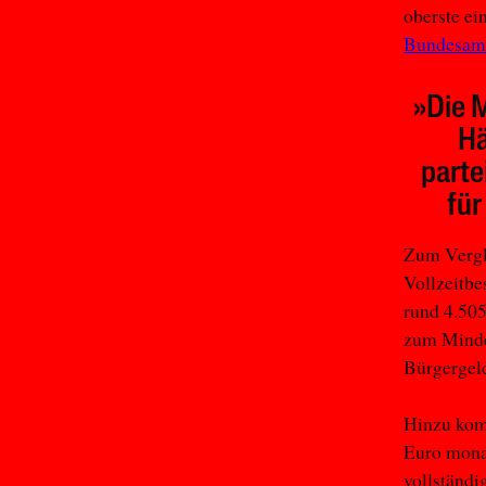
oberste ei
Bundesam
»Die M
Hä
parte
für
Zum Vergle
Vollzeitbe
rund 4.505
zum Mindes
Bürgergeld
Hinzu komm
Euro monat
vollständig