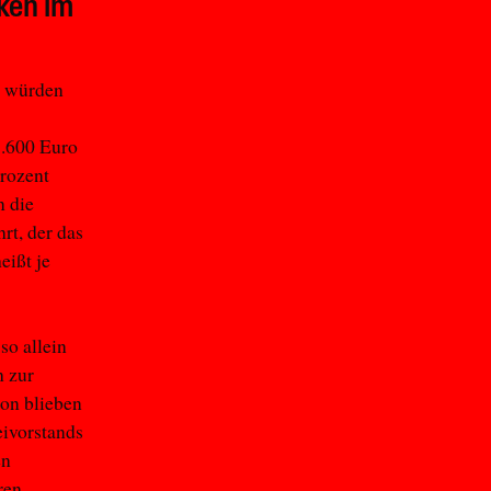
nken im
o würden
8.600 Euro
Prozent
n die
rt, der das
eißt je
so allein
h zur
ion blieben
eivorstands
en
ren