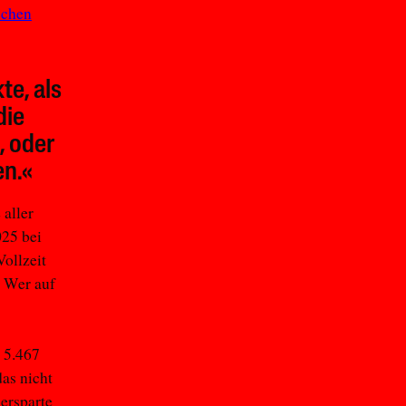
schen
te, als
die
, oder
en.«
 aller
025 bei
Vollzeit
. Wer auf
 5.467
as nicht
 ersparte