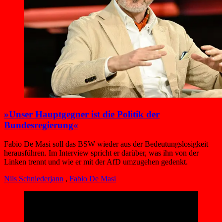
»Unser Hauptgegner ist die Politik der
Bundesregierung«
Fabio De Masi soll das BSW wieder aus der Bedeutungslosigkeit
herausführen. Im Interview spricht er darüber, was ihn von der
Linken trennt und wie er mit der AfD umzugehen gedenkt.
Nils Schniederjann
,
Fabio De Masi