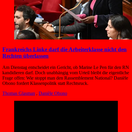
Frankreichs Linke darf die Arbeiterklasse nicht den
Rechten überlassen
Am Dienstag entscheidet ein Gericht, ob Marine Le Pen für den RN
kandidieren darf. Doch unabhängig vom Urteil bleibt die eigentliche
Frage offen: Wie stoppt man den Rassemblement National? Danièle
Obono fordert Klassenpolitik statt Rechtsruck.
Thomas Glasman
,
Danièle Obono