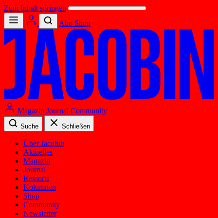
Zum Inhalt springen
Abo
Shop
Magazin
Journal
Community
Suche
Schließen
Über Jacobin
Aktuelles
Magazin
Journal
Ressorts
Kolumnen
Shop
Community
Newsletter