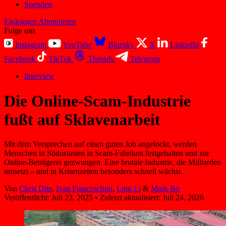
Spenden
Einloggen
Abonnieren
Folge uns
Instagram
YouTube
Bluesky
X
LinkedIn
Facebook
TikTok
Threads
Telegram
Interview
Die Online-Scam-Industrie
fußt auf Sklavenarbeit
Mit dem Versprechen auf einen guten Job angelockt, werden
Menschen in Südostasien in Scam-Fabriken festgehalten und zur
Online-Betrügerei gezwungen. Eine brutale Industrie, die Milliarden
umsetzt – und in Krisenzeiten besonders schnell wächst.
Von
Chris Dite
,
Ivan Franceschini
,
Ling Li
&
Mark Bo
Veröffentlicht:
Juli 23, 2025
•
Zuletzt aktualisiert:
Juli 24, 2026