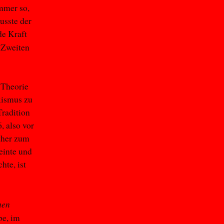
mmer so,
usste der
de Kraft
m Zweiten
 Theorie
xismus zu
Tradition
 also vor
ther zum
einte und
hte, ist
hen
be, im