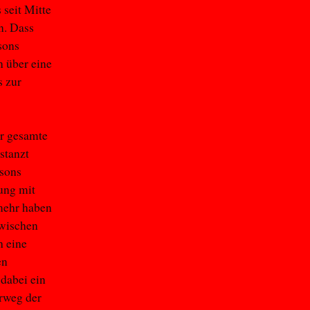
 seit Mitte
n. Dass
sons
n über eine
s zur
er gesamte
stanzt
sons
ung mit
lmehr haben
zwischen
h eine
en
 dabei ein
rweg der