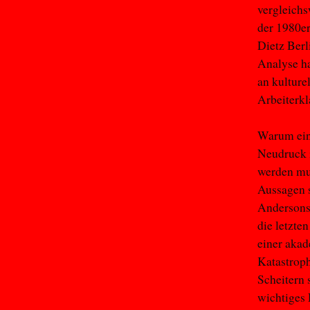
vergleichs
der 1980er
Dietz Berl
Analyse ha
an kulture
Arbeiterk
Warum ein 
Neudruck i
werden mu
Aussagen s
Andersons 
die letzte
einer akad
Katastroph
Scheitern 
wichtiges