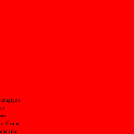
bhängigen
der
ass
 ein Grund
mus eine