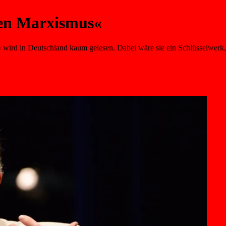
hen Marxismus«
 wird in Deutschland kaum gelesen. Dabei wäre sie ein Schlüsselwerk