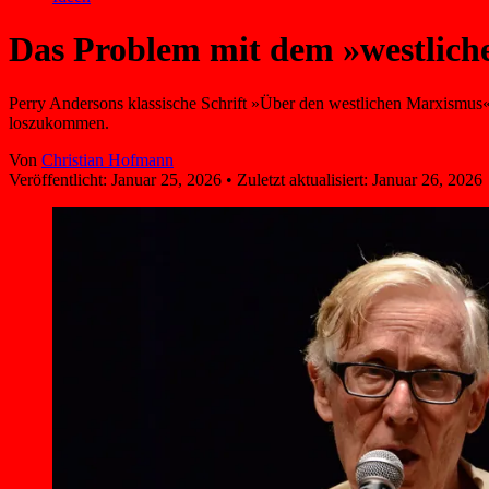
Das Problem mit dem »westlic
Perry Andersons klassische Schrift »Über den westlichen Marxismus«
loszukommen.
Von
Christian Hofmann
Veröffentlicht:
Januar 25, 2026
•
Zuletzt aktualisiert:
Januar 26, 2026