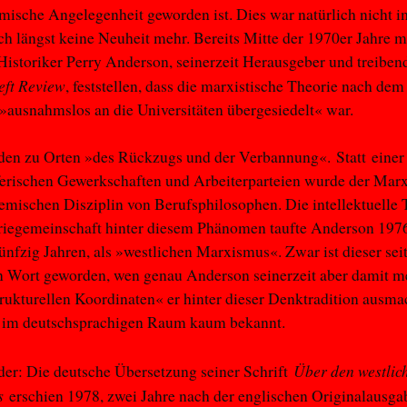
mische Angelegenheit geworden ist. Dies war natürlich nicht i
uch längst keine Neuheit mehr. Bereits Mitte der 1970er Jahre m
Historiker Perry Anderson, seinerzeit Herausgeber und treiben
eft Review
, feststellen, dass die marxistische Theorie nach de
»ausnahmslos an die Universitäten übergesiedelt« war.
den zu Orten »des Rückzugs und der Verbannung«. Statt einer
erischen Gewerkschaften und Arbeiterparteien wurde der Mar
emischen Disziplin von Berufsphilosophen. Die intellektuelle 
iegemeinschaft hinter diesem Phänomen taufte Anderson 1976,
nfzig Jahren, als »westlichen Marxismus«. Zwar ist dieser sei
n Wort geworden, wen genau Anderson seinerzeit aber damit m
rukturellen Koordinaten« er hinter dieser Denktradition ausmac
 im deutschsprachigen Raum kaum bekannt.
Über den westlic
er: Die deutsche Übersetzung seiner Schrift
s
erschien 1978, zwei Jahre nach der englischen Originalausga