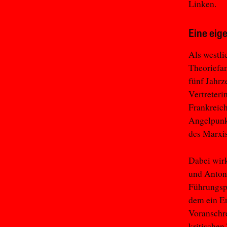
Linken.
Eine eig
Als westl
Theoriefam
fünf Jahrz
Vertreteri
Frankreich
Angelpunkt
des Marxis
Dabei wirk
und Antoni
Führungspe
dem ein E
Voranschre
kritische