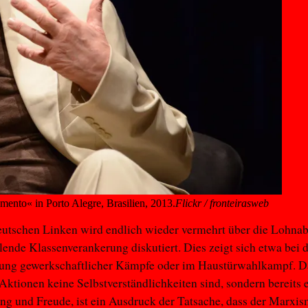
mento« in Porto Alegre, Brasilien, 2013.
Flickr / fronteirasweb
eutschen Linken wird endlich wieder vermehrt über die Lohna
lende Klassenverankerung diskutiert. Dies zeigt sich etwa bei 
zung gewerkschaftlicher Kämpfe oder im Haustürwahlkampf. D
 Aktionen keine Selbstverständlichkeiten sind, sondern bereits
ng und Freude, ist ein Ausdruck der Tatsache, dass der Marxis