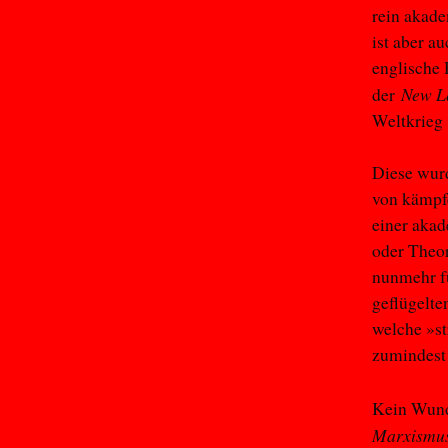
rein akade
ist aber a
englische 
New L
der
Weltkrieg 
Diese wur
von kämpf
einer akad
oder Theor
nunmehr fü
geflügelte
welche »st
zumindest
Kein Wund
Marxismu