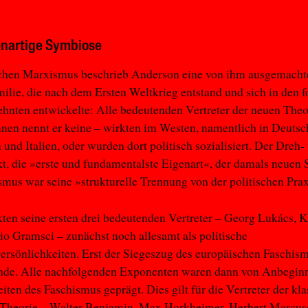
enartige Symbiose
ichen Marxismus beschrieb Anderson eine von ihm ausgemacht
ilie, die nach dem Ersten Weltkrieg entstand und sich in den 
ehnten entwickelte: Alle bedeutenden Vertreter der neuen Theo
nnen nennt er keine – wirkten im Westen, namentlich in Deutsc
 und Italien, oder wurden dort politisch sozialisiert. Der Dreh-
, die »erste und fundamentalste Eigenart«, der damals neuen S
mus war seine »strukturelle Trennung von der politischen Pra
ten seine ersten drei bedeutenden Vertreter – Georg Lukács, 
o Gramsci – zunächst noch allesamt als politische
rsönlichkeiten. Erst der Siegeszug des europäischen Faschis
nde. Alle nachfolgenden Exponenten waren dann von Anbegin
iten des Faschismus geprägt. Dies gilt für die Vertreter der kl
n Theorie – Walter Benjamin, Max Horkheimer, Herbert Marcus