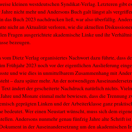
weise kleinen westdeutschen Syndikat-Verlag. Letzteren gibt es
 Jahre nicht mehr und Andersons Buch galt längst als vergriffe
in das Buch 2023 nachdrucken ließ, war also überfällig. Ander
tte nicht an Aktualität verloren, wie die aktuellen Diskussione
llen Fragen ausgerichtete akademische Linke und ihr Verhältni
lasse bezeugen.
vom Dietz Verlag organisiertes Nachwort dazu führte, dass d
m Frühjahr 2023 noch vor der eigentlichen Auslieferung einge
sste und wie dies in unmittelbarem Zusammenhang mit Ander
teht – dazu später mehr. An der notwendigen Auseinandersetz
Text ändert der gescheiterte Nachdruck natürlich nichts. Vie
n Jahre und Monate einmal mehr bewiesen, dass die Trennung 
emisch geprägten Linken und der Arbeiterklasse ganz praktisc
e bedeutet. Wer einen Neustart wünscht, muss sich dem eigen
stellen. Andersons nunmehr genau fünfzig Jahre alte Schrift ist
 Dokument in der Auseinandersetzung um den akademischen Ir