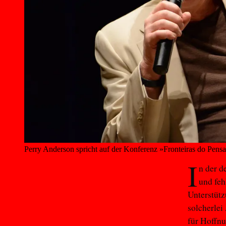
Perry Anderson spricht auf der Konferenz »Fronteiras do Pensa
I
n der d
und feh
Unterstüt
solcherlei
für Hoffnu