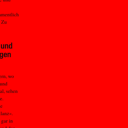
amentlich
. Zu
 und
igen
ern, wo
 und
al, sehen
e.
le
ilanz«.
 gar in