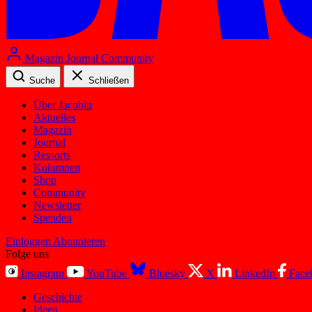
Magazin
Journal
Community
Suche
Schließen
Über Jacobin
Aktuelles
Magazin
Journal
Ressorts
Kolumnen
Shop
Community
Newsletter
Spenden
Einloggen
Abonnieren
Folge uns
Instagram
YouTube
Bluesky
X
LinkedIn
Face
Geschichte
Ideen