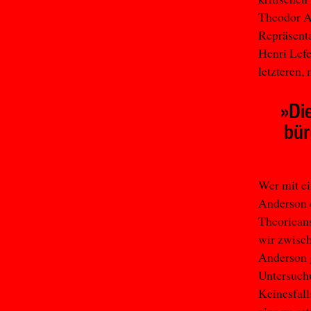
Theodor Ad
Repräsenta
Henri Lefe
letzteren,
»Di
bür
Wer mit ei
Anderson d
Theorieans
wir zwisch
Anderson g
Untersuchu
Keinesfall