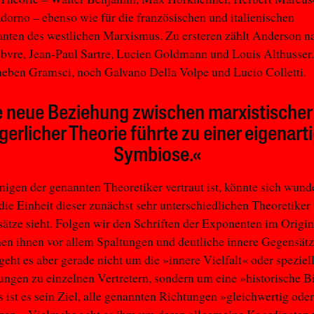
orno – ebenso wie für die französischen und italienischen
nten des westlichen Marxismus. Zu ersteren zählt Anderson n
bvre, Jean-Paul Sartre, Lucien Goldmann und Louis Althusser
 neben Gramsci, noch Galvano Della Volpe und Lucio Colletti.
e neue Beziehung zwischen marxistischer
gerlicher Theorie führte zu einer eigenart
Symbiose.«
nigen der genannten Theoretiker vertraut ist, könnte sich wund
ie Einheit dieser zunächst sehr unterschiedlichen Theoretiker
ätze sieht. Folgen wir den Schriften der Exponenten im Origin
en ihnen vor allem Spaltungen und deutliche innere Gegensätz
eht es aber gerade nicht um die »innere Vielfalt« oder speziel
ngen zu einzelnen Vertretern, sondern um eine »historische B
s ist es sein Ziel, alle genannten Richtungen »gleichwertig oder