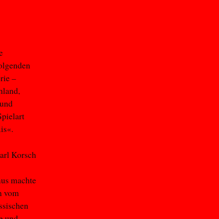
e
folgenden
rie –
hland,
 und
pielart
xis«.
Karl Korsch
mus machte
n vom
assischen
e und