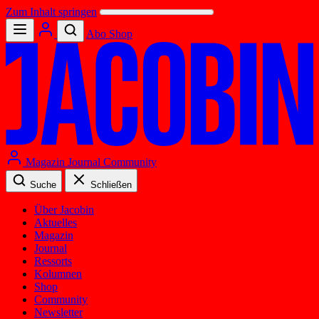
Zum Inhalt springen
Abo
Shop
Magazin
Journal
Community
Suche
Schließen
Über Jacobin
Aktuelles
Magazin
Journal
Ressorts
Kolumnen
Shop
Community
Newsletter