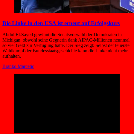
Die Linke in den USA ist erneut auf Erfolgskurs
Abdul El-Sayed gewinnt die Senatsvorwahl der Demokraten in
Michigan, obwohl seine Gegnerin dank AIPAC-Millionen neunmal
so viel Geld zur Verfügung hatte. Der Sieg zeigt: Selbst der teuerste
Wahlkampf der Bundesstaatsgeschichte kann die Linke nicht mehr
aufhalten.
Branko Marcetic