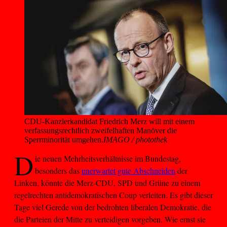
CDU-Kanzlerkandidat Friedrich Merz will mit einem 
verfassungsrechtlich zweifelhaften Manöver die 
Sperrminorität umgehen.
IMAGO / photothek
D
ie neuen Mehrheitsverhältnisse im Bundestag,
besonders das
unerwartet gute Abschneiden
der
Linken, könnte die Merz-CDU, SPD und Grüne zu einem
regelrechten antidemokratischen Coup verleiten. Es gibt dieser
Tage viel Gerede von der bedrohten liberalen Demokratie, die
die Parteien der Mitte zu verteidigen vorgeben. Wie ernst sie