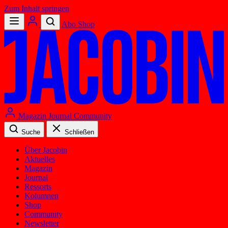
Zum Inhalt springen
Abo
Shop
Magazin
Journal
Community
Suche
Schließen
Über Jacobin
Aktuelles
Magazin
Journal
Ressorts
Kolumnen
Shop
Community
Newsletter