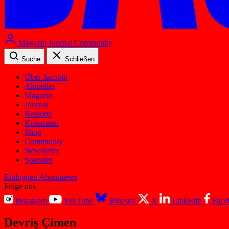
Magazin
Journal
Community
Suche
Schließen
Über Jacobin
Aktuelles
Magazin
Journal
Ressorts
Kolumnen
Shop
Community
Newsletter
Spenden
Einloggen
Abonnieren
Folge uns
Instagram
YouTube
Bluesky
X
LinkedIn
Face
Devriş Çimen