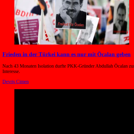
Frieden in der Türkei kann es nur mit Öcalan geben
Nach 43 Monaten Isolation durfte PKK-Gründer Abdullah Öcalan zum er
Interesse.
Devriş Çimen