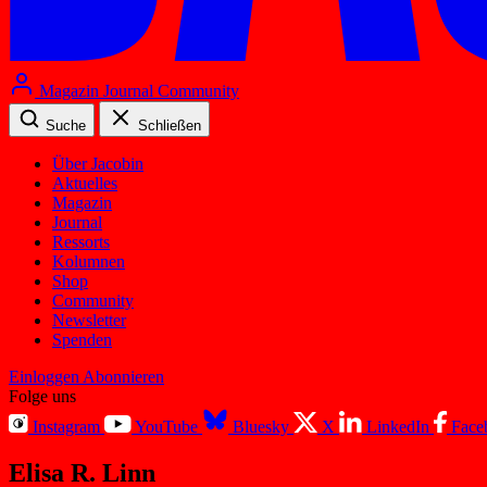
Magazin
Journal
Community
Suche
Schließen
Über Jacobin
Aktuelles
Magazin
Journal
Ressorts
Kolumnen
Shop
Community
Newsletter
Spenden
Einloggen
Abonnieren
Folge uns
Instagram
YouTube
Bluesky
X
LinkedIn
Face
Elisa R. Linn