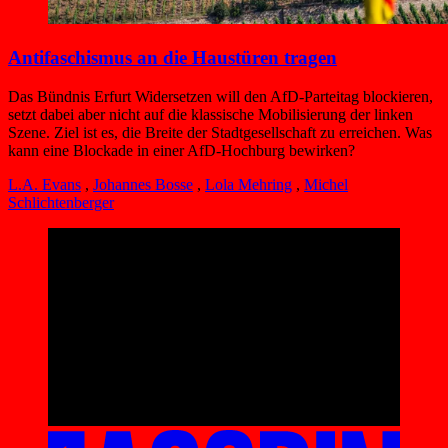
Antifaschismus an die Haustüren tragen
Das Bündnis Erfurt Widersetzen will den AfD-Parteitag blockieren,
setzt dabei aber nicht auf die klassische Mobilisierung der linken
Szene. Ziel ist es, die Breite der Stadtgesellschaft zu erreichen. Was
kann eine Blockade in einer AfD-Hochburg bewirken?
L.A. Evans
,
Johannes Bosse
,
Lola Mehring
,
Michel
Schlichtenberger