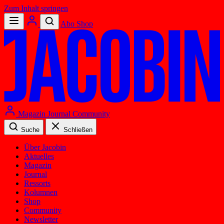
Zum Inhalt springen
Abo
Shop
Magazin
Journal
Community
Suche
Schließen
Über Jacobin
Aktuelles
Magazin
Journal
Ressorts
Kolumnen
Shop
Community
Newsletter