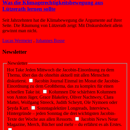
Was die Klima­gerechtigkeits­bewegung aus
Lützerath lernen sollte
Seit Jahrzehnten hat die Klima­bewegung die Argumente auf ihrer
Seite. Die Räumung von Lützerath zeigt: Mit Diskurs­hoheit allein
gewinnt man nicht.
Lucas Wermeier
,
Johannes Bosse
Newsletter
Newsletter
Hot Take
Jeden Mittwoch die Jacobin-Einordnung zu dem
Thema, über das du ohnehin aktuell mit allen Menschen
diskutierst.
Jacobin Journal
Einmal im Monat die Jacobin-
Einordnung zu dem Großthema, das zu komplex für einen
schnellen Take ist.
Kolumnen
Die schärfsten Kolumnen
von Anton Jäger, Grace Blakeley, Oliver Nachtwey, Clara
Mattei, Wolfgang Streeck, Judith Scheytt, Ole Nymoen oder
Şeyda Kurt.
Sonntagslektüre
Longreads, Interviews,
Hintergründe – jeden Sonntag die drei wichtigsten Jacobin-
Texte der Woche aus allen Ressorts.
Jacobin News
Neue
Magazine, Merch, Bücher und mehr – du erfährst es als Erstes.