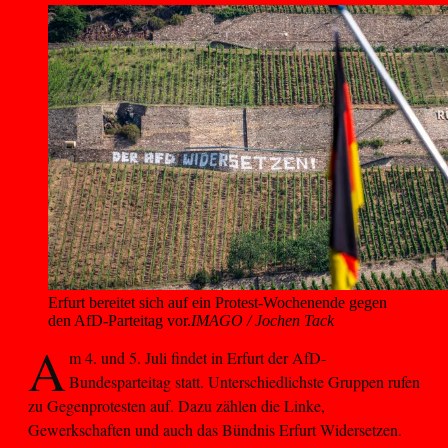
Erfurt bereitet sich auf ein Protest-Wochenende gegen 
den AfD-Parteitag vor.
IMAGO / Jochen Tack
A
m 4. und 5. Juli findet in Erfurt der AfD-
Bundesparteitag statt. Unterschiedlichste Gruppen rufen
zu Gegenprotesten auf. Dazu zählen die Linke,
Gewerkschaften und auch das Bündnis Erfurt Widersetzen.