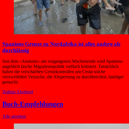
Spaniens Grenze zu Nordafrika ist alles andere als
durchlässig
Seit dem »Ansturm« am vergangenen Wochenende wird Spaniens
angeblich lasche Migrationspolitik vielfach kritisiert. Tatsächlich
haben die verschärften Grenzkontrollen um Ceuta solche
verzweifelten Versuche, die Absperrung zu durchbrechen, häufiger
gemacht.
Nathan Akehurst
Buch-Empfehlungen
Alle ansehen