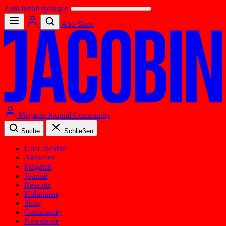
Zum Inhalt springen
Abo
Shop
Magazin
Journal
Community
Suche
Schließen
Über Jacobin
Aktuelles
Magazin
Journal
Ressorts
Kolumnen
Shop
Community
Newsletter