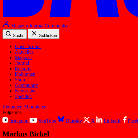
Magazin
Journal
Community
Suche
Schließen
Über Jacobin
Aktuelles
Magazin
Journal
Ressorts
Kolumnen
Shop
Community
Newsletter
Spenden
Einloggen
Abonnieren
Folge uns
Instagram
YouTube
Bluesky
X
LinkedIn
Face
Markus Bickel