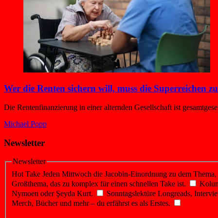
Wer die Renten sichern will, muss die Superreichen zu
Die Rentenfinanzierung in einer alternden Gesellschaft ist gesamtgese
Michael Popp
Newsletter
Newsletter
Hot Take
Jeden Mittwoch die Jacobin-Einordnung zu dem Thema, üb
Großthema, das zu komplex für einen schnellen Take ist.
Kolu
Nymoen oder Şeyda Kurt.
Sonntagslektüre
Longreads, Intervie
Merch, Bücher und mehr – du erfährst es als Erstes.