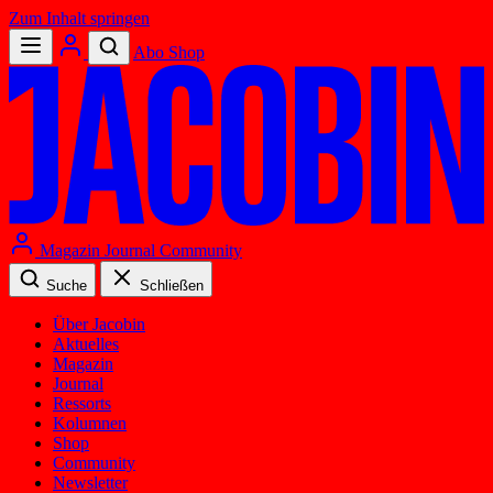
Zum Inhalt springen
Abo
Shop
Magazin
Journal
Community
Suche
Schließen
Über Jacobin
Aktuelles
Magazin
Journal
Ressorts
Kolumnen
Shop
Community
Newsletter