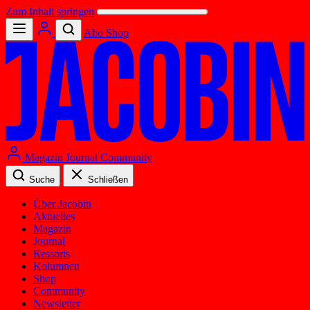
Zum Inhalt springen
Abo
Shop
Magazin
Journal
Community
Suche
Schließen
Über Jacobin
Aktuelles
Magazin
Journal
Ressorts
Kolumnen
Shop
Community
Newsletter