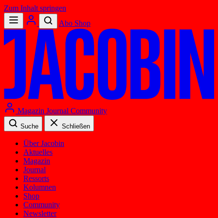
Zum Inhalt springen
Abo
Shop
Magazin
Journal
Community
Suche
Schließen
Über Jacobin
Aktuelles
Magazin
Journal
Ressorts
Kolumnen
Shop
Community
Newsletter