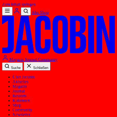
Zum Inhalt springen
Abo
Shop
Magazin
Journal
Community
Suche
Schließen
Über Jacobin
Aktuelles
Magazin
Journal
Ressorts
Kolumnen
Shop
Community
Newsletter