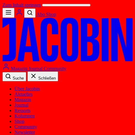
Zum Inhalt springen
Abo
Shop
Magazin
Journal
Community
Suche
Schließen
Über Jacobin
Aktuelles
Magazin
Journal
Ressorts
Kolumnen
Shop
Community
Newsletter