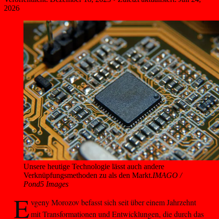
2026
Unsere heutige Technologie lässt auch andere 
Verknüpfungsmethoden zu als den Markt.
IMAGO /
Pond5 Images
E
vgeny Morozov befasst sich seit über einem Jahrzehnt
mit Transformationen und Entwicklungen, die durch das