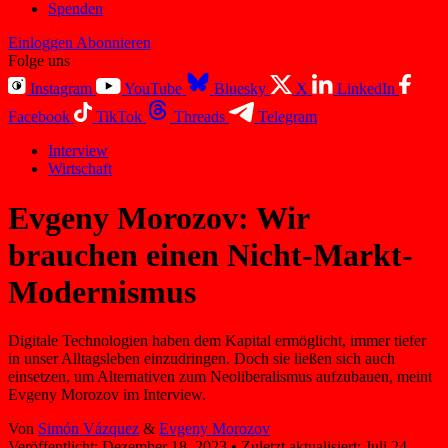
Spenden
Einloggen
Abonnieren
Folge uns
Instagram
YouTube
Bluesky
X
LinkedIn
Facebook
TikTok
Threads
Telegram
Interview
Wirtschaft
Evgeny Morozov: Wir
brauchen einen Nicht-Markt-
Modernismus
Digitale Technologien haben dem Kapital ermöglicht, immer tiefer
in unser Alltagsleben einzudringen. Doch sie ließen sich auch
einsetzen, um Alternativen zum Neoliberalismus aufzubauen, meint
Evgeny Morozov im Interview.
Von
Simón Vázquez
&
Evgeny Morozov
Veröffentlicht:
Dezember 18, 2023
•
Zuletzt aktualisiert:
Juli 24,